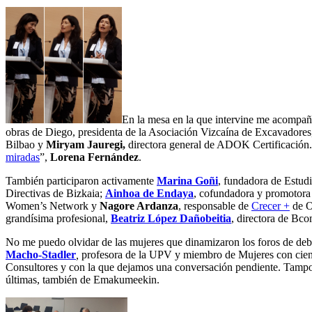
En la mesa en la que intervine me acompañ
obras de Diego, presidenta de la Asociación Vizcaína de Excavadores
Bilbao y
Miryam Jauregi,
directora general de ADOK Certificación.
miradas
”,
Lorena Fernández
.
También participaron activamente
Marina Goñi
, fundadora de Estu
Directivas de Bizkaia;
Ainhoa de Endaya
, cofundadora y promotora
Women’s Network y
Nagore Ardanza
, responsable de
Crecer +
de Or
grandísima profesional,
Beatriz López Dañobeitia
, directora de Bc
No me puedo olvidar de las mujeres que dinamizaron los foros de deb
Macho-Stadler
,
profesora de la UPV y miembro de Mujeres con cienci
Consultores y con la que dejamos una conversación pendiente. Tamp
últimas, también de Emakumeekin.