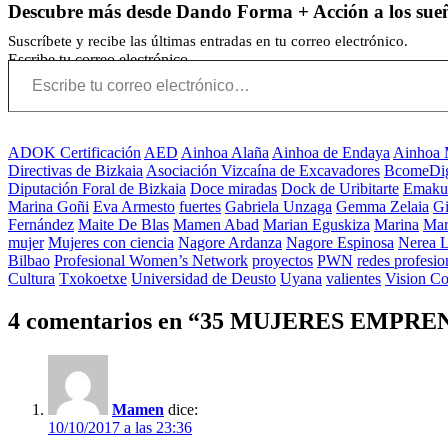
Descubre más desde Dando Forma + Acción a los sue
Suscríbete y recibe las últimas entradas en tu correo electrónico.
Escribe tu correo electrónico…
ADOK Certificación
AED
Ainhoa Alaña
Ainhoa de Endaya
Ainhoa 
Directivas de Bizkaia
Asociación Vizcaína de Excavadores
BcomeDig
Diputación Foral de Bizkaia
Doce miradas
Dock de Uribitarte
Emaku
Marina Goñi
Eva Armesto
fuertes
Gabriela Unzaga
Gemma Zelaia
G
Fernández
Maite De Blas
Mamen Abad
Marian Eguskiza
Marina
Mar
mujer
Mujeres con ciencia
Nagore Ardanza
Nagore Espinosa
Nerea 
Bilbao
Profesional Women’s Network
proyectos
PWN
redes profesio
Cultura
Txokoetxe
Universidad de Deusto
Uyana
valientes
Vision Co
4 comentarios en “
35 MUJERES EMPR
Mamen
dice:
10/10/2017 a las 23:36