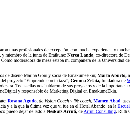
aron unas profesionales de excepción, con mucha experiencia y muchas
, y miembro de la junta de Eraikune;
Nerea Landa
,
co-directora de D
 Como moderadora de mesa estaba mi compañera de la Universidad de De
dios de diseño Marina Goñi y socia de EmakumeEkin;
Marta Aburto,
m
 del proyecto “Emprende con tu taza”;
Gemma Zelaia,
fundadora de
W
kestra. Todas ellas nos hablaron de sus proyectos y de la importancia 
omeDigital y responsable de Marketing Digital en EmakumeEkin.
ate:
Rosana Agudo
, de
Vision Coach y life coach,
Mamen Abad
,
ase
a y a la que la última vez que vi fue en el Hotel Abando, en la
Escuel
oco puedo dejar de lado a
Neskuts Arruti
, de
Arruti Consulting
, Ruth 