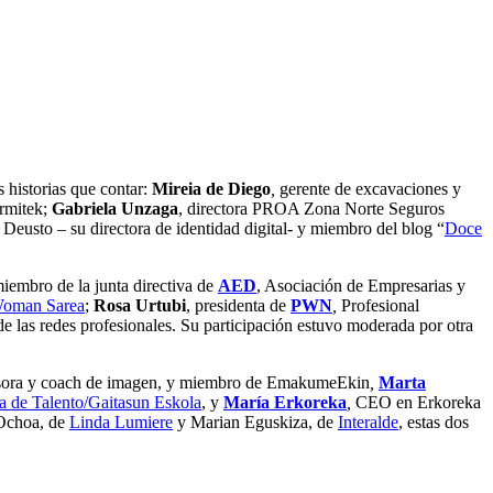
 historias que contar:
Mireia de Diego
,
gerente de excavaciones y
ermitek;
Gabriela Unzaga
, directora PROA Zona Norte Seguros
usto – su directora de identidad digital- y miembro del blog “
Doce
iembro de la junta directiva de
AED
, Asociación de Empresarias y
oman Sarea
;
Rosa Urtubi
, presidenta de
PWN
,
Profesional
de las redes profesionales. Su participación estuvo moderada por otra
sora y coach de imagen, y miembro de EmakumeEkin
,
Marta
a de Talento/Gaitasun Eskola
, y
María Erkoreka
,
CEO en Erkoreka
Ochoa, de
Linda Lumiere
y Marian Eguskiza, de
Interalde
, estas dos