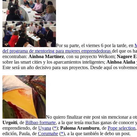
Por su parte, el viernes 6 por la tarde, en
del programa de mentoring para mujeres emprendedoras
del que os h
encontraban:
Ainhoa Martínez
, con su proyecto Welkom;
Nagore E
sobre las smart cities y los aparcamientos inteligentes;
Ainhoa Alaña
Este será un año decisivo para sus proyectos. Desde aquí os volvem
No quiero finalizar este post sin mencionar a 
Urgoiti
, de
Bilbao formarte
, a la que tenía muchas ganas de conocer 
emprendiendo, de
Uyana
(
*
);
Paloma Aramburu
, de
Pope selection
edición, Paula, de
Corumahe
(
*
), a la que también le debo un post.