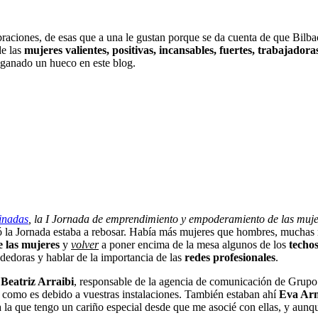
aciones, de esas que a una le gustan porque se da cuenta de que Bilba
de las
mujeres valientes, positivas, incansables, fuertes, trabajadora
 ganado un hueco en este blog.
inadas
, la I Jornada de emprendimiento y empoderamiento de las muj
ebró la Jornada estaba a rebosar. Había más mujeres que hombres, mucha
 las mujeres
y
volver
a poner encima de la mesa algunos de los
techos
edoras y hablar de la importancia de las
redes profesionales
.
n
Beatriz Arraibi
, responsable de la agencia de comunicación de Grupo
 como es debido a vuestras instalaciones. También estaban ahí
E
va Ar
 la que tengo un cariño especial desde que me asocié con ellas, y aunqu