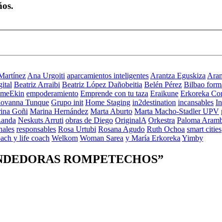
ños.
Martínez
Ana Urgoiti
aparcamientos inteligentes
Arantza Eguskiza
Aran
ital
Beatriz Arraibi
Beatriz López Dañobeitia
Belén Pérez
Bilbao form
meEkin
empoderamiento
Emprende con tu taza
Eraikune
Erkoreka Con
iovanna Tunque
Grupo init
Home Staging
in2destination
incansables
In
ina Goñi
Marina Hernández
Marta Aburto
Marta Macho-Stadler UPV
Landa
Neskuts Arruti
obras de Diego
OriginalA
Orkestra
Paloma Aram
nales
responsables
Rosa Urtubi
Rosana Agudo
Ruth Ochoa
smart cities
ach y life coach
Welkom
Woman Sarea
y María Erkoreka
Yimby
ENDEDORAS ROMPETECHOS
”