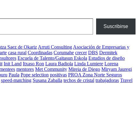
Suscribirse
tza Saez de Okariz
Arruti Consulting
Asociación de Empresarias y
arte
casa rural
Coordinadas
Corumahe
crecer
DBS
Dermitek
sultores
Escuela de Talento/Gaitasun Eskola
Estudios de diseño
it
Init Land
Itxaso Ron
Laura Badiola
Linda Lumiere
Lorena
mentees
mentores
Met Community
Mireia de Diego
Miryam Jauregi
buru
Paula
Pope selection
positivas
PROA Zona Norte Seguros
speed-matching
Susana Zaballa
techos de cristal
trabajadoras
Travel