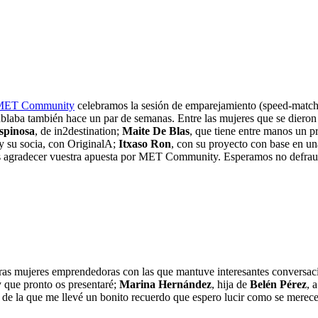
MET Community
celebramos la sesión de emparejamiento (speed-matchi
ablaba también hace un par de semanas. Entre las mujeres que se dieron 
spinosa
, de in2destination;
Maite De Blas
, que tiene entre manos un 
y su socia, con OriginalA;
Itxaso Ron
, con su proyecto con base en un
os agradecer vuestra apuesta por MET Community. Esperamos no defrau
otras mujeres emprendedoras con las que mantuve interesantes conversac
y que pronto os presentaré;
Marina Hernández
, hija de
Belén Pérez
, 
, de la que me llevé un bonito recuerdo que espero lucir como se merece