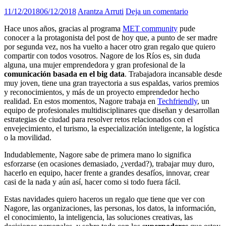
11/12/2018
06/12/2018
Arantza Arruti
Deja un comentario
Hace unos años, gracias al programa
MET community
pude
conocer a la protagonista del post de hoy que, a punto de ser madre
por segunda vez, nos ha vuelto a hacer otro gran regalo que quiero
compartir con todos vosotros. Nagore de los Ríos es, sin duda
alguna, una mujer emprendedora y gran profesional de la
comunicación basada en el big data
. Trabajadora incansable desde
muy joven, tiene una gran trayectoria a sus espaldas, varios premios
y reconocimientos, y más de un proyecto emprendedor hecho
realidad. En estos momentos, Nagore trabaja en
Techfriendly
, un
equipo de profesionales multidisciplinares que diseñan y desarrollan
estrategias de ciudad para resolver retos relacionados con el
envejecimiento, el turismo, la especialización inteligente, la logística
o la movilidad.
Indudablemente, Nagore sabe de primera mano lo significa
esforzarse (en ocasiones demasiado, ¿verdad?), trabajar muy duro,
hacerlo en equipo, hacer frente a grandes desafíos, innovar, crear
casi de la nada y aún así, hacer como si todo fuera fácil.
Estas navidades quiero haceros un regalo que tiene que ver con
Nagore, las organizaciones, las personas, los datos, la información,
el conocimiento, la inteligencia, las soluciones creativas, las