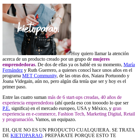
Hoy quiero llamar la atención
acerca de un producto creado por un grupo de
mujeres
emprendedoras
. De dos de ellas ya os hablé en su momento,
María
Fernández
y Ruth Guerrero, a quienes conocí hace unos años en el
programa
MET Community
, de las otras dos, Naiara Portuondo y
Joana Videgain, aún no, pero algún día tenía que ser y hoy es el
primer paso.
Entre las cuatro suman
más de 6 start-ups creadas, 40 años de
experiencia emprendedora
(ahí queda eso con toooodo lo que ser
P.E.
significa) en el mercado europeo, USA y México, y
gran
experiencia en e-commerce, Fashion Tech, Marketing Digital, Retail
y programación
. Vamos, un equipazo.
EH, QUE NO ES UN PRODUCTO CUALQUIERA. SE TRATA
DE
KIETOPARAO
. PREPÁRATE PORQUE ESTO TE