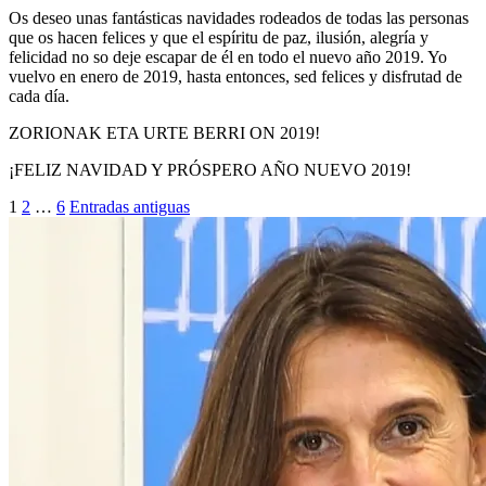
Os deseo unas fantásticas navidades rodeados de todas las personas
que os hacen felices y que el espíritu de paz, ilusión, alegría y
felicidad no so deje escapar de él en todo el nuevo año 2019. Yo
vuelvo en enero de 2019, hasta entonces, sed felices y disfrutad de
cada día.
ZORIONAK ETA URTE BERRI ON 2019!
¡FELIZ NAVIDAD Y PRÓSPERO AÑO NUEVO 2019!
Paginación
1
2
…
6
Entradas antiguas
de
entradas