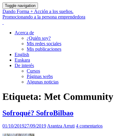
Toggle navigation
Dando Forma + Acción a los sueños.
Promocionando a la persona emprendedora
Acerca de
¿Quién soy?
Mis redes sociales
Mis publicaciones
English
Euskara
De interés
Cursos
Páginas webs
Algunas noticias
Etiqueta:
Met Community
Sofroqué? SofroBilbao
01/10/2019
27/09/2019
Arantza Arruti
4 comentarios