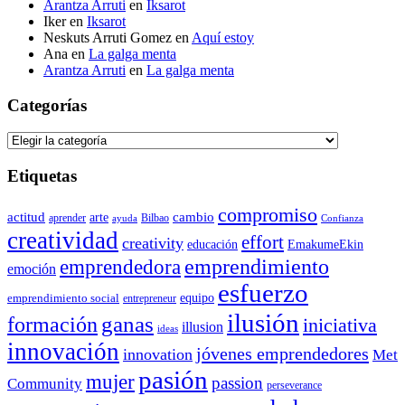
Arantza Arruti
en
Iksarot
Iker
en
Iksarot
Neskuts Arruti Gomez
en
Aquí estoy
Ana
en
La galga menta
Arantza Arruti
en
La galga menta
Categorías
Categorías
Etiquetas
compromiso
actitud
arte
cambio
aprender
Bilbao
ayuda
Confianza
creatividad
effort
creativity
educación
EmakumeEkin
emprendedora
emprendimiento
emoción
esfuerzo
equipo
emprendimiento social
entrepreneur
ilusión
ganas
formación
iniciativa
illusion
ideas
innovación
jóvenes emprendedores
innovation
Met
pasión
mujer
passion
Community
perseverance