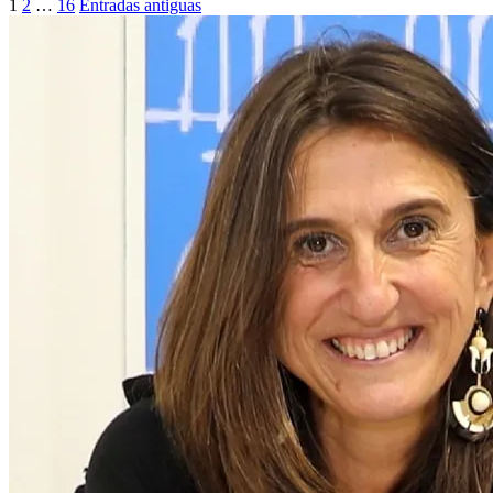
1
2
…
16
Entradas antiguas