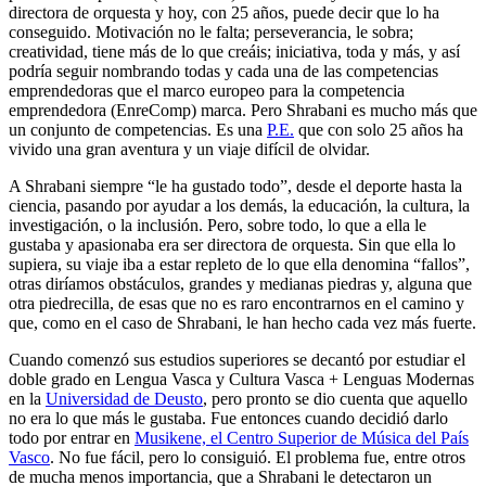
directora de orquesta y hoy, con 25 años, puede decir que lo ha
conseguido. Motivación no le falta; perseverancia, le sobra;
creatividad, tiene más de lo que creáis; iniciativa, toda y más, y así
podría seguir nombrando todas y cada una de las competencias
emprendedoras que el marco europeo para la competencia
emprendedora (EnreComp) marca. Pero Shrabani es mucho más que
un conjunto de competencias. Es una
P.E.
que con solo 25 años ha
vivido una gran aventura y un viaje difícil de olvidar.
A Shrabani siempre “le ha gustado todo”, desde el deporte hasta la
ciencia, pasando por ayudar a los demás, la educación, la cultura, la
investigación, o la inclusión. Pero, sobre todo, lo que a ella le
gustaba y apasionaba era ser directora de orquesta. Sin que ella lo
supiera, su viaje iba a estar repleto de lo que ella denomina “fallos”,
otras diríamos obstáculos, grandes y medianas piedras y, alguna que
otra piedrecilla, de esas que no es raro encontrarnos en el camino y
que, como en el caso de Shrabani, le han hecho cada vez más fuerte.
Cuando comenzó sus estudios superiores se decantó por estudiar el
doble grado en Lengua Vasca y Cultura Vasca + Lenguas Modernas
en la
Universidad de Deusto
, pero pronto se dio cuenta que aquello
no era lo que más le gustaba. Fue entonces cuando decidió darlo
todo por entrar en
Musikene, el Centro Superior de Música del País
Vasco
. No fue fácil, pero lo consiguió. El problema fue, entre otros
de mucha menos importancia, que a Shrabani le detectaron un