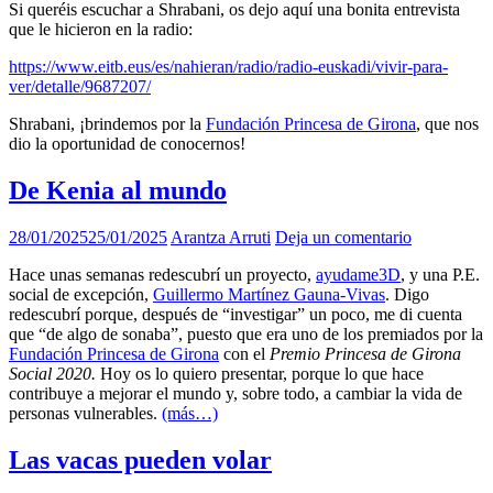
Si queréis escuchar a Shrabani, os dejo aquí una bonita entrevista
que le hicieron en la radio:
https://www.eitb.eus/es/nahieran/radio/radio-euskadi/vivir-para-
ver/detalle/9687207/
Shrabani, ¡brindemos por la
Fundación Princesa de Girona
, que nos
dio la oportunidad de conocernos!
De Kenia al mundo
28/01/2025
25/01/2025
Arantza Arruti
Deja un comentario
Hace unas semanas redescubrí un proyecto,
ayudame3D
, y una P.E.
social de excepción,
Guillermo Martínez Gauna-Vivas
. Digo
redescubrí porque, después de “investigar” un poco, me di cuenta
que “de algo de sonaba”, puesto que era uno de los premiados por la
Fundación Princesa de Girona
con el
Premio Princesa de Girona
Social 2020.
Hoy os lo quiero presentar, porque lo que hace
contribuye a mejorar el mundo y, sobre todo, a cambiar la vida de
personas vulnerables.
(más…)
Las vacas pueden volar