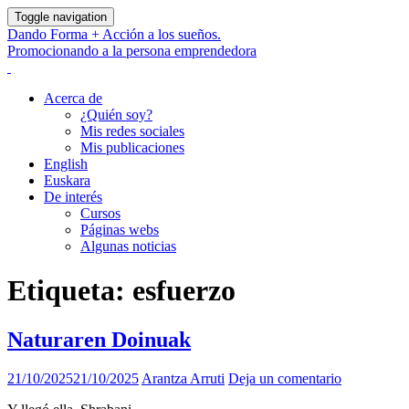
Toggle navigation
Dando Forma + Acción a los sueños.
Promocionando a la persona emprendedora
Acerca de
¿Quién soy?
Mis redes sociales
Mis publicaciones
English
Euskara
De interés
Cursos
Páginas webs
Algunas noticias
Etiqueta:
esfuerzo
Naturaren Doinuak
21/10/2025
21/10/2025
Arantza Arruti
Deja un comentario