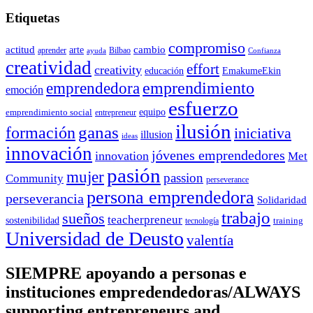
Etiquetas
compromiso
actitud
arte
cambio
aprender
Bilbao
ayuda
Confianza
creatividad
effort
creativity
educación
EmakumeEkin
emprendedora
emprendimiento
emoción
esfuerzo
equipo
emprendimiento social
entrepreneur
ilusión
ganas
formación
iniciativa
illusion
ideas
innovación
jóvenes emprendedores
innovation
Met
pasión
mujer
passion
Community
perseverance
persona emprendedora
perseverancia
Solidaridad
trabajo
sueños
teacherpreneur
sostenibilidad
training
tecnología
Universidad de Deusto
valentía
SIEMPRE apoyando a personas e
instituciones empredendedoras/ALWAYS
supporting entrepreneurs and