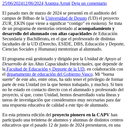
25/06/2024
12/06/2024
Arantza Arruti
Deja un comentario
El pasado mes de marzo de 2024 se presentó en el auditorio del
campus de Bilbao de la
Universidad de Deusto
(UD) el proyecto
ZUR_EKIN (que viene a significar “contigo” en euskera). Se trata
de un programa de mentorías orientado al
acompañamiento y
desarrollo del alumnado con altas capacidades
de Educación
Secundaria y Bachillerato
,
en el que el profesorado de distintas
facultades de la UD (Derecho, ESIDE, DBS, Educación y Deporte,
Ciencias Sociales y Humanas) mentorizan al alumnado.
El programa está gestionado y dirigido por la
Unidad de Apoyo al
Desarrollo de las Altas Capacidades Intelectuales
, que depende de
la
Facultad de Educación y Deporte de la UD
, en colaboración con
el
departamento de educación del Gobierno Vasco
. Mi “buena
suerte” de este año, entre otras, ha sido tener el privilegio de formar
parte de esta Unidad (en la que hemos trabajado, y mucho). Si bien
no he estado en contacto directo con el alumnado y profesorado del
proyecto, sí que, como Unidad, hemos desarrollado varia líneas y
tareas de investigación que consideramos muy necesarias para dar
una respuesta educativa de calidad a este tipo de alumnado.
En esta primera edición del
proyecto pionero en la CAPV
han
participado una treintena de alumnos y alumnas de distintos centros
educativos que el pasado 12 de junio de 2024 presentaron, en una