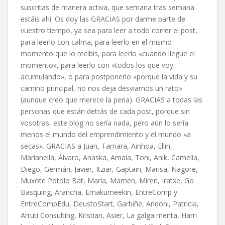
suscritas de manera activa, que semana tras semana
estáis ahí. Os doy las GRACIAS por darme parte de
vuestro tiempo, ya sea para leer a todo correr el post,
para leerlo con calma, para leerlo en el mismo
momento que lo recibís, para leerlo «cuando llegue el
momento», para leerlo con «todos los que voy
acumulando», o para postponerlo «porque la vida y su
camino principal, no nos deja desviarnos un rato»
(aunque creo que merece la pena). GRACIAS a todas las
personas que están detrás de cada post, porque sin
vosotras, este blog no sería nada, pero aún lo sería
menos el mundo del emprendimiento y el mundo «a
secas». GRACIAS a Juan, Tamara, Ainhoa, Ellin,
Marianella, Álvaro, Anaska, Amaia, Toni, Anik, Camelia,
Diego, Germán, Javier, Itziar, Gaptain, Marisa, Nagore,
Muxote Potolo Bat, María, Mamen, Miren, Iratxe, Go
Basquing, Arancha, Emakumeekin, EntreComp y
EntreCompEdu, DeustoStart, Garbiñe, Andoni, Patricia,
Arruti Consulting, Kristian, Asier, La galga menta, Harri