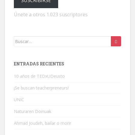
SUSCRIBIRSE
Únete a otros 1.023 suscriptores
Buscar:
ENTRADAS RECIENTES
10 años de TEDxUDeusto
¡Se buscan teacherpreneurs!
UNIC
Naturaren Doinuak
Ahmad Joudeh, bailar o morir