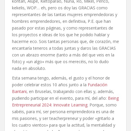
kontari, Alupé, Kietoparao, Nuria, Ro, Mikel, Perico,
kekelis, WOP… eh, pero os doy las GRACIAS como
representantes de las tantas mujeres emprendedoras y
hombres emprendedores, en definitiva, P.E. que han
pasado por estas páginas, y como representantes de
los proyectos e ideas de los que he podido hablar y
hacerme eco. Sois tantas personas que, de corazón, me
encantaría teneros a todas juntas y daros las GRACIAS
con un abrazo enorme (tanto a más del que veis en la
foto) y «un algo» más que os merecéis, no lo dudo
nada en absoluto.
Esta semana tengo, además, el gusto y el honor de
poder celebrar estos 10 años junto a la
Fundación
Bantani
, en Bruselas, trabajando con ellas y, además,
pudiendo participar en el evento, para mí, del año:
Being
Entrepreneurial 2024: Innovate Learning
. Porque, somo
sabéis, para mí, ser persona emprendedora es una de
mis pasiones, y ser teacherpreneur y poder «gritarlo a
los cuatro vientos» para que la actitud, la mentalidad y