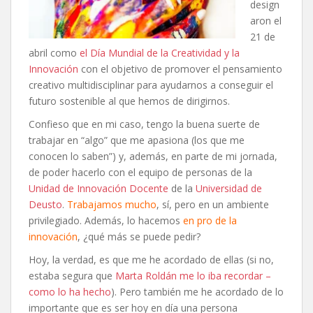
design
aron el
21 de
abril como
el Día Mundial de la Creatividad y la
Innovación
con el objetivo de promover el pensamiento
creativo multidisciplinar para ayudarnos a conseguir el
futuro sostenible al que hemos de dirigirnos.
Confieso que en mi caso, tengo la buena suerte de
trabajar en “algo” que me apasiona (los que me
conocen lo saben”) y, además, en parte de mi jornada,
de poder hacerlo con el equipo de personas de la
Unidad de Innovación Docente
de la
Universidad de
Deusto
.
Trabajamos mucho
, sí, pero en un ambiente
privilegiado. Además, lo hacemos
en pro de la
innovación
, ¿qué más se puede pedir?
Hoy, la verdad, es que me he acordado de ellas (si no,
estaba segura que
Marta Roldán me lo iba recordar –
como lo ha hecho
). Pero también me he acordado de lo
importante que es ser hoy en día una persona