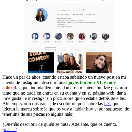
Hace un par de años, cuando estaba subiendo un nuevo post en mi
cuenta de Instagram, descubrí unas
joyas tamaño XL y muy
c
o
l
o
r
i
d
a
s
que, indudablemente, llamaron mi atención. Me gustaron
tanto que no tardé en entrar en su cuenta y en su página web, dar a
«me gusta» e investigar un poco sobre quién estaba detrás de ellas.
Ahí empezaron mis ganas de escribir un post sobre las
P.E.
que
lideran la marca sobre la que os voy a hablar hoy y, por supuesto, de
tener una de sus piezas (o alguna más).
¿Queréis descubrir de quién se trata? Adelante, que os cuento.
(más…)