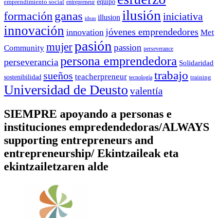
equipo
emprendimiento social
entrepreneur
ilusión
ganas
formación
iniciativa
illusion
ideas
innovación
jóvenes emprendedores
innovation
Met
pasión
mujer
passion
Community
perseverance
persona emprendedora
perseverancia
Solidaridad
trabajo
sueños
teacherpreneur
sostenibilidad
training
tecnología
Universidad de Deusto
valentía
SIEMPRE apoyando a personas e
instituciones empredendedoras/ALWAYS
supporting entrepreneurs and
entrepreneurship/ Ekintzaileak eta
ekintzailetzaren alde