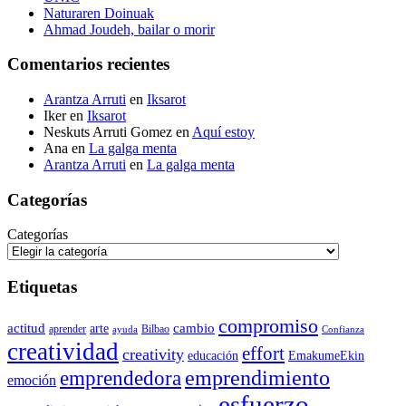
Naturaren Doinuak
Ahmad Joudeh, bailar o morir
Comentarios recientes
Arantza Arruti
en
Iksarot
Iker
en
Iksarot
Neskuts Arruti Gomez
en
Aquí estoy
Ana
en
La galga menta
Arantza Arruti
en
La galga menta
Categorías
Categorías
Etiquetas
compromiso
actitud
arte
cambio
aprender
Bilbao
ayuda
Confianza
creatividad
effort
creativity
educación
EmakumeEkin
emprendedora
emprendimiento
emoción
esfuerzo