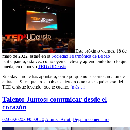
Este próximo viernes, 18 de
maro de 2022, estaré en la
Sociedad Filarmónica de Bilbao
participando, esta vez como oyente activa y aprendiendo todo lo que
pueda, en el nuevo
TEDxUDeusto
.
Si todavía no te has apuntado, corre porque no sé cómo andarán de
entradas. Si es que no te habías enterado o no sabes qué es eso del
TEDx, sigue leyendo, que te cuento.
(más…)
Talento Juntos: comunicar desde el
corazón
02/06/2020
30/05/2020
Arantza Arruti
Deja un comentario