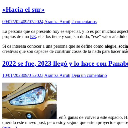
«Hacia el sur»
09/07/2024
09/07/2024
Arantza Arruti
2 comentarios
La persona que os presento hoy es especial, y lo es por muchos aspect
propios de una
P.E
. ella los tiene y son, sin duda, “ese” valor añad
Si os interesa conocer a una persona que se define como
alegre, soci
creativas que son capaces de construir cosas de la nada para hacer más
2022 se fue, 2023 llegó y lo hace con Panab
10/01/2023
09/01/2023
Arantza Arruti
Deja un comentario
Tenía ganas de volver a este espacio. H
querido este nuevo post, pero estoy segura que este «proyecto» que os 
(más…)