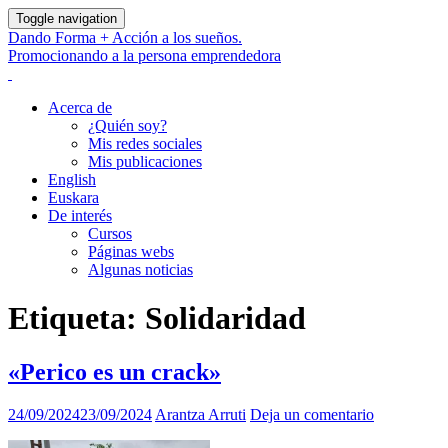
Toggle navigation
Dando Forma + Acción a los sueños.
Promocionando a la persona emprendedora
Acerca de
¿Quién soy?
Mis redes sociales
Mis publicaciones
English
Euskara
De interés
Cursos
Páginas webs
Algunas noticias
Etiqueta:
Solidaridad
«Perico es un crack»
24/09/2024
23/09/2024
Arantza Arruti
Deja un comentario