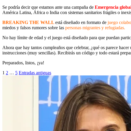
Se podría decir que estamos ante una campaña de
Emergencia glob
América Latina, África o India con sistemas sanitarios frágiles o inexi
BREAKING THE WALL
está diseñado en formato de
juego colabor
miedos y falsos rumores sobre las
personas migrantes y refugiadas.
No hay límite de edad y el juego está diseñado para que puedan partic
Ahora que hay tantos cumpleaños que celebrar, ¿qué os parece hacer un
instrucciones (muy sencillas). Recibirás un código y todo estará prep
Preparados, listos, ¡ya!
Paginación
1
2
…
5
Entradas antiguas
de
entradas