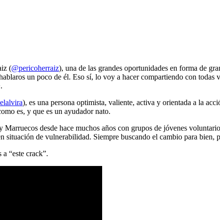
iz (
@pericoherraiz
), una de las grandes oportunidades en forma de gr
ablaros un poco de él. Eso sí, lo voy a hacer compartiendo con todas v
.
lalvira
), es una persona optimista, valiente, activa y orientada a la acc
 como es, y que es un ayudador nato.
a y Marruecos desde hace muchos años con grupos de jóvenes voluntario
 en situación de vulnerabilidad. Siempre buscando el cambio para bien, 
 a “este crack”.