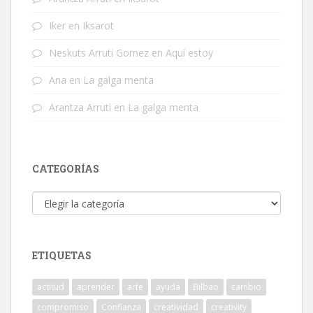
Iker
en
Iksarot
Neskuts Arruti Gomez
en
Aquí estoy
Ana
en
La galga menta
Arantza Arruti
en
La galga menta
CATEGORÍAS
Categorías
ETIQUETAS
actitud
aprender
arte
ayuda
Bilbao
cambio
compromiso
Confianza
creatividad
creativity