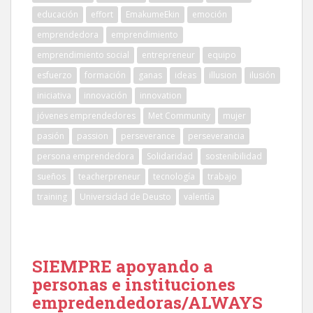
educación
effort
EmakumeEkin
emoción
emprendedora
emprendimiento
emprendimiento social
entrepreneur
equipo
esfuerzo
formación
ganas
ideas
illusion
ilusión
iniciativa
innovación
innovation
jóvenes emprendedores
Met Community
mujer
pasión
passion
perseverance
perseverancia
persona emprendedora
Solidaridad
sostenibilidad
sueños
teacherpreneur
tecnología
trabajo
training
Universidad de Deusto
valentía
SIEMPRE apoyando a
personas e instituciones
empredendedoras/ALWAYS