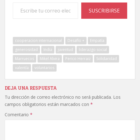
Escribe tu correo electrónico…
SUSCRIBIRSE
cooperacion internacional
Desafío +
Empatía
generosidad
India
juventud
liderazgo social
Marruecos
Mikel Alvira
Perico Herraiz
Solidaridad
valentía
voluntarios
DEJA UNA RESPUESTA
Tu dirección de correo electrónico no será publicada.
Los
campos obligatorios están marcados con
*
Comentario
*