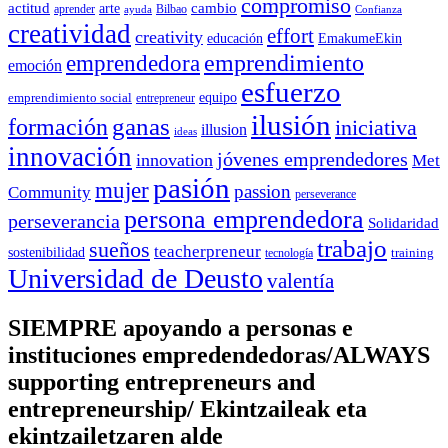
compromiso
actitud
arte
cambio
aprender
Bilbao
ayuda
Confianza
creatividad
effort
creativity
educación
EmakumeEkin
emprendedora
emprendimiento
emoción
esfuerzo
equipo
emprendimiento social
entrepreneur
ilusión
ganas
formación
iniciativa
illusion
ideas
innovación
jóvenes emprendedores
innovation
Met
pasión
mujer
passion
Community
perseverance
persona emprendedora
perseverancia
Solidaridad
trabajo
sueños
teacherpreneur
sostenibilidad
training
tecnología
Universidad de Deusto
valentía
SIEMPRE apoyando a personas e
instituciones empredendedoras/ALWAYS
supporting entrepreneurs and
entrepreneurship/ Ekintzaileak eta
ekintzailetzaren alde