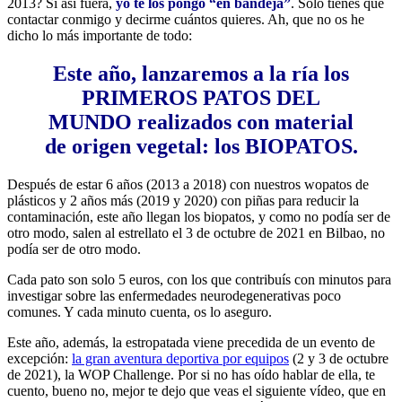
2013? Si así fuera,
yo te los pongo “en bandeja”
. Solo tienes que
contactar conmigo y decirme cuántos quieres. Ah, que no os he
dicho lo más importante de todo:
Este año, lanzaremos a la ría los
PRIMEROS PATOS DEL
MUNDO realizados con material
de origen vegetal: los BIOPATOS.
Después de estar 6 años (2013 a 2018) con nuestros wopatos de
plásticos y 2 años más (2019 y 2020) con piñas para reducir la
contaminación, este año llegan los biopatos, y como no podía ser de
otro modo, salen al estrellato el 3 de octubre de 2021 en Bilbao, no
podía ser de otro modo.
Cada pato son solo 5 euros, con los que contribuís con minutos para
investigar sobre las enfermedades neurodegenerativas poco
comunes. Y cada minuto cuenta, os lo aseguro.
Este año, además, la estropatada viene precedida de un evento de
excepción:
la gran aventura deportiva por equipos
(2 y 3 de octubre
de 2021), la WOP Challenge. Por si no has oído hablar de ella, te
cuento, bueno no, mejor te dejo que veas el siguiente vídeo, que en