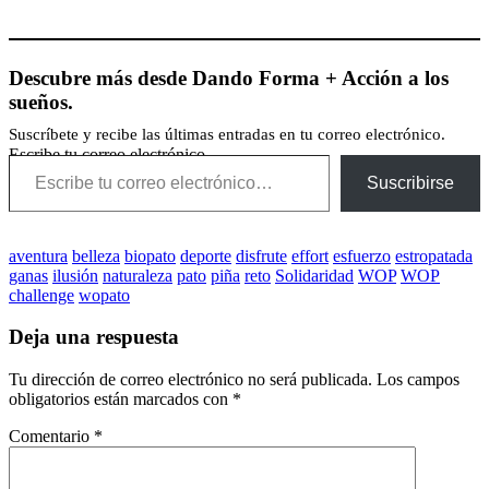
Descubre más desde Dando Forma + Acción a los
sueños.
Suscríbete y recibe las últimas entradas en tu correo electrónico.
Escribe tu correo electrónico…
Suscribirse
aventura
belleza
biopato
deporte
disfrute
effort
esfuerzo
estropatada
ganas
ilusión
naturaleza
pato
piña
reto
Solidaridad
WOP
WOP
challenge
wopato
Deja una respuesta
Tu dirección de correo electrónico no será publicada.
Los campos
obligatorios están marcados con
*
Comentario
*