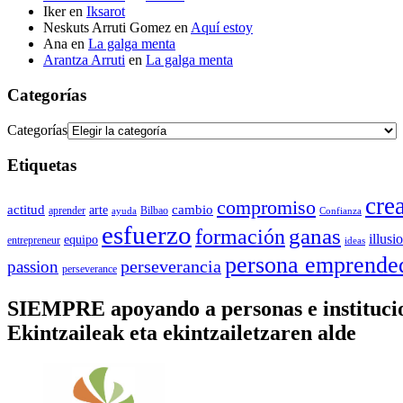
Iker
en
Iksarot
Neskuts Arruti Gomez
en
Aquí estoy
Ana
en
La galga menta
Arantza Arruti
en
La galga menta
Categorías
Categorías
Etiquetas
cre
compromiso
actitud
arte
cambio
aprender
Bilbao
ayuda
Confianza
esfuerzo
ganas
formación
illusi
equipo
entrepreneur
ideas
persona emprende
perseverancia
passion
perseverance
SIEMPRE apoyando a personas e instituc
Ekintzaileak eta ekintzailetzaren alde