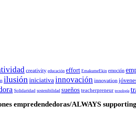
atividad
emp
effort
creativity
emoción
educación
EmakumeEkin
ilusión
innovación
iniciativa
jóvene
innovation
on
dora
t
sueños
teacherpreneur
Solidaridad
sostenibilidad
tecnología
iones empredendedoras/ALWAYS supporting 