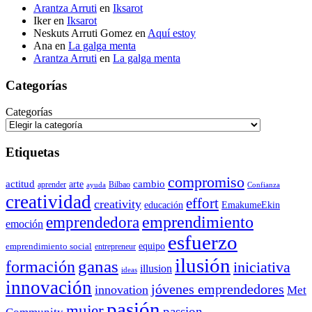
Arantza Arruti
en
Iksarot
Iker
en
Iksarot
Neskuts Arruti Gomez
en
Aquí estoy
Ana
en
La galga menta
Arantza Arruti
en
La galga menta
Categorías
Categorías
Etiquetas
compromiso
actitud
arte
cambio
aprender
Bilbao
ayuda
Confianza
creatividad
effort
creativity
educación
EmakumeEkin
emprendedora
emprendimiento
emoción
esfuerzo
equipo
emprendimiento social
entrepreneur
ilusión
ganas
formación
iniciativa
illusion
ideas
innovación
jóvenes emprendedores
innovation
Met
pasión
mujer
passion