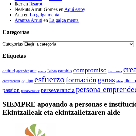
Iker
en
Iksarot
Neskuts Arruti Gomez
en
Aquí estoy
Ana
en
La galga menta
Arantza Arruti
en
La galga menta
Categorías
Categorías
Etiquetas
cre
compromiso
actitud
arte
cambio
aprender
Bilbao
ayuda
Confianza
esfuerzo
ganas
formación
illusi
equipo
entrepreneur
ideas
persona emprende
perseverancia
passion
perseverance
SIEMPRE apoyando a personas e instituc
Ekintzaileak eta ekintzailetzaren alde