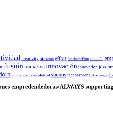
atividad
emp
effort
creativity
emoción
educación
EmakumeEkin
ilusión
innovación
iniciativa
jóvene
innovation
on
dora
t
sueños
teacherpreneur
Solidaridad
sostenibilidad
tecnología
iones empredendedoras/ALWAYS supporting 