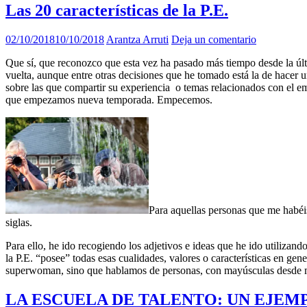
Las 20 características de la P.E.
02/10/2018
10/10/2018
Arantza Arruti
Deja un comentario
Que sí, que reconozco que esta vez ha pasado más tiempo desde la últi
vuelta, aunque entre otras decisiones que he tomado está la de hacer
sobre las que compartir su experiencia o temas relacionados con el e
que empezamos nueva temporada. Empecemos.
Para aquellas personas que me habéis
siglas.
Para ello, he ido recogiendo los adjetivos e ideas que he ido utilizand
la P.E. “posee” todas esas cualidades, valores o características en ge
superwoman, sino que hablamos de personas, con mayúsculas desd
LA ESCUELA DE TALENTO: UN EJEM