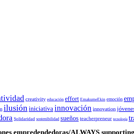
atividad
emp
effort
creativity
emoción
educación
EmakumeEkin
ilusión
innovación
iniciativa
jóvene
innovation
on
dora
t
sueños
teacherpreneur
Solidaridad
sostenibilidad
tecnología
iones empredendedoras/ALWAYS supporting 