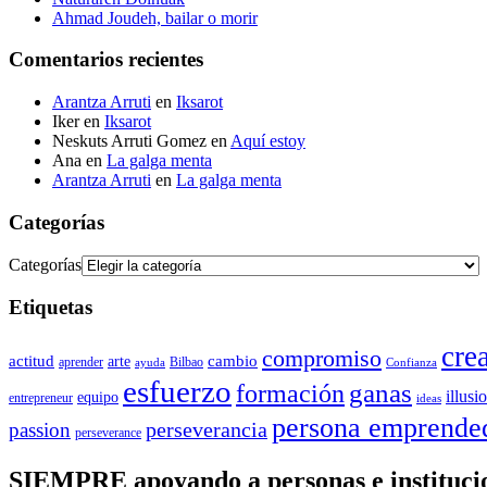
Ahmad Joudeh, bailar o morir
Comentarios recientes
Arantza Arruti
en
Iksarot
Iker
en
Iksarot
Neskuts Arruti Gomez
en
Aquí estoy
Ana
en
La galga menta
Arantza Arruti
en
La galga menta
Categorías
Categorías
Etiquetas
cre
compromiso
actitud
arte
cambio
aprender
Bilbao
ayuda
Confianza
esfuerzo
ganas
formación
illusi
equipo
entrepreneur
ideas
persona emprende
perseverancia
passion
perseverance
SIEMPRE apoyando a personas e instituc