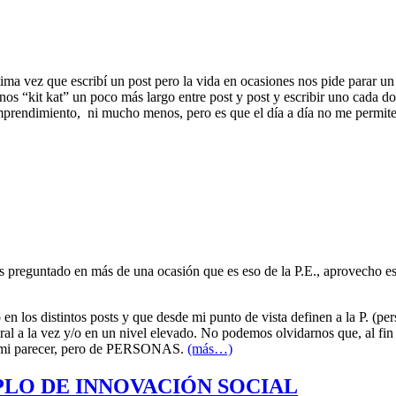
ma vez que escribí un post pero la vida en ocasiones nos pide parar un
 unos “kit kat” un poco más largo entre post y post y escribir uno ca
mprendimiento, ni mucho menos, pero es que el día a día no me permite 
 preguntado en más de una ocasión que es eso de la P.E., aprovecho este
o en los distintos posts y que desde mi punto de vista definen a la P. (
neral a la vez y/o en un nivel elevado. No podemos olvidarnos que, al f
e mi parecer, pero de PERSONAS.
(más…)
PLO DE INNOVACIÓN SOCIAL