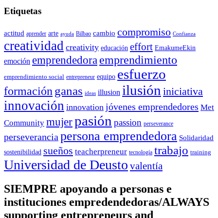
Etiquetas
compromiso
actitud
arte
cambio
aprender
Bilbao
ayuda
Confianza
creatividad
effort
creativity
educación
EmakumeEkin
emprendedora
emprendimiento
emoción
esfuerzo
equipo
emprendimiento social
entrepreneur
ilusión
ganas
formación
iniciativa
illusion
ideas
innovación
jóvenes emprendedores
innovation
Met
pasión
mujer
passion
Community
perseverance
persona emprendedora
perseverancia
Solidaridad
trabajo
sueños
teacherpreneur
sostenibilidad
training
tecnología
Universidad de Deusto
valentía
SIEMPRE apoyando a personas e
instituciones empredendedoras/ALWAYS
supporting entrepreneurs and