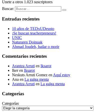
Únete a otros 1.023 suscriptores
Buscar:
Entradas recientes
10 años de TEDxUDeusto
¡Se buscan teacherpreneurs!
UNIC
Naturaren Doinuak
Ahmad Joudeh, bailar o morir
Comentarios recientes
Arantza Arruti
en
Iksarot
Iker
en
Iksarot
Neskuts Arruti Gomez
en
Aquí estoy
Ana
en
La galga menta
Arantza Arruti
en
La galga menta
Categorías
Categorías