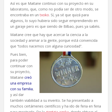
Así es que Maitane continuo con su proyecto en su
laboratorio, que, como no podía ser de otro modo, se
encontraba en un
txoko
. Sí, ya sé que quizá para
algunos, lo suyo hubiera sido seguir emprendiendo en
un garaje pero es que siendo de Bilbao, pues ya sabéis.
Maitane cree que hay que acercar la ciencia a la
sociedad y animar a la gente, porque está convencida
que “todos nacemos con alguna curiosidad”.
Pues bien,
para poder
continuar con
su proyecto,
Maitane
creó
una empresa
con su familia
,
y así dar
también viabilidad a su invento. Se ha presentado a
muchos certámenes científicos y ha ido de feria en feria
para mostrarlo. De la
zientzia azoka
, donde obtuvo el