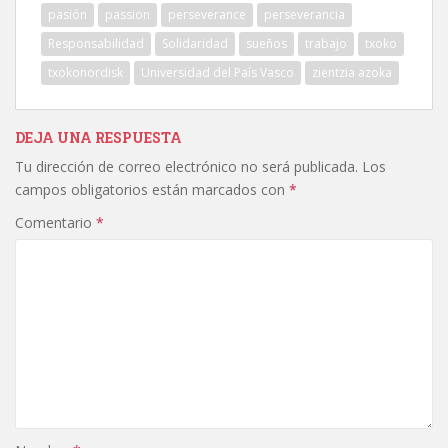
pasión
passion
perseverance
perseverancia
Responsabilidad
Solidaridad
sueños
trabajo
txoko
txokonordisk
Universidad del País Vasco
zientzia azoka
DEJA UNA RESPUESTA
Tu dirección de correo electrónico no será publicada.
Los
campos obligatorios están marcados con
*
Comentario
*