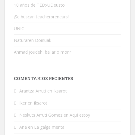
10 años de TEDxUDeusto
¡Se buscan teacherpreneurs!
UNIC
Naturaren Doinuak
Ahmad Joudeh, bailar o morir
COMENTARIOS RECIENTES
Arantza Arruti
en
Iksarot
Iker
en
Iksarot
Neskuts Arruti Gomez
en
Aquí estoy
Ana
en
La galga menta