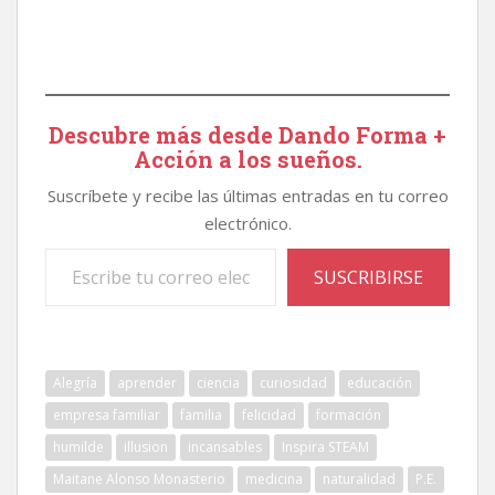
Descubre más desde Dando Forma +
Acción a los sueños.
Suscríbete y recibe las últimas entradas en tu correo
electrónico.
Escribe tu correo electrónico…
SUSCRIBIRSE
Alegría
aprender
ciencia
curiosidad
educación
empresa familiar
familia
felicidad
formación
humilde
illusion
incansables
Inspira STEAM
Maitane Alonso Monasterio
medicina
naturalidad
P.E.