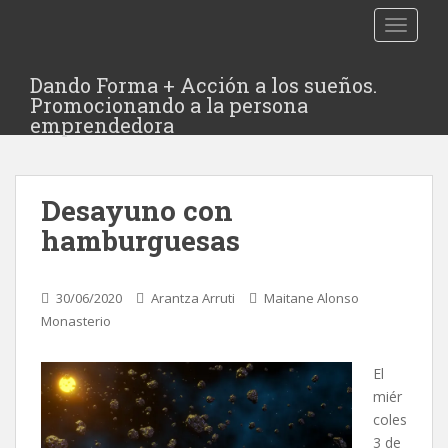
TOGGLE
Dando Forma + Acción a los sueños.
Promocionando a la persona
emprendedora
Desayuno con
hamburguesas
30/06/2020
Arantza Arruti
Maitane Alonso
Monasterio
El
miér
coles
3 de