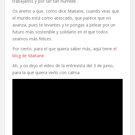
trabajarlos y por ser tan humilde.
Os animo a que, como dice Maitane, cuando veas que
el mundo está como atascado, que parece que no
avanza, pues te levantes y te pongas a pelear por un
futuro más sostenible y solidario en el que todos
seamos más felices.
Por cierto, para el que quiera saber más, aquí tiene
el
blog de Maitane.
Ah, y os dejo el vídeo de la entrevista del 3 de junio,
para la que quiera verlo con calma.