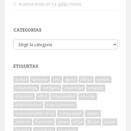
Arantza Arruti
en
La galga menta
CATEGORÍAS
Categorías
ETIQUETAS
actitud
aprender
arte
ayuda
Bilbao
cambio
compromiso
Confianza
creatividad
creativity
educación
effort
EmakumeEkin
emoción
emprendedora
emprendimiento
emprendimiento social
entrepreneur
equipo
esfuerzo
formación
ganas
ideas
illusion
ilusión
iniciativa
innovación
innovation