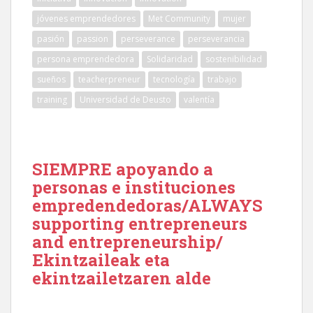
jóvenes emprendedores
Met Community
mujer
pasión
passion
perseverance
perseverancia
persona emprendedora
Solidaridad
sostenibilidad
sueños
teacherpreneur
tecnología
trabajo
training
Universidad de Deusto
valentía
SIEMPRE apoyando a
personas e instituciones
empredendedoras/ALWAYS
supporting entrepreneurs
and entrepreneurship/
Ekintzaileak eta
ekintzailetzaren alde