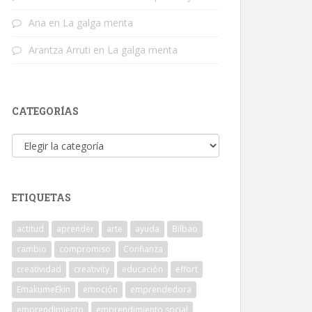
Ana
en
La galga menta
Arantza Arruti
en
La galga menta
CATEGORÍAS
Categorías
ETIQUETAS
actitud
aprender
arte
ayuda
Bilbao
cambio
compromiso
Confianza
creatividad
creativity
educación
effort
EmakumeEkin
emoción
emprendedora
emprendimiento
emprendimiento social