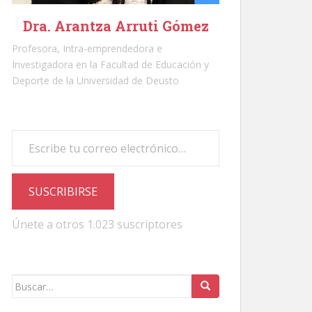
Dra. Arantza Arruti Gómez
Profesora, Intra-emprendedora e
Investigadora en la Facultad de Educación y
Deporte de la Universidad de Deusto
Escribe tu correo electrónico…
SUSCRIBIRSE
Únete a otros 1.023 suscriptores
Buscar: