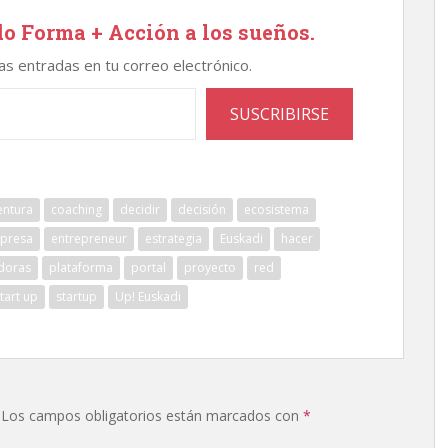
o Forma + Acción a los sueños.
mas entradas en tu correo electrónico.
SUSCRIBIRSE
entura
coaching
decidir
decisión
ecosistema
presa
entrepreneur
estrategia
Euskadi
hacer
doras
plataforma
portal
proyecto
red
tart up
startup
Up! Euskadi
Los campos obligatorios están marcados con
*