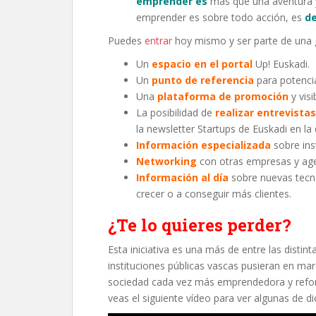
emprender es
más que una aventura y
emprender es sobre todo acción, es
de
Puedes
entrar
hoy mismo y ser parte de una g
Un
espacio en el portal
Up! Euskadi.
Un
punto de referencia
para potencia
Una
plataforma de promoción
y visi
La posibilidad de
realizar entrevistas
la newsletter Startups de Euskadi en la
Información especializada
sobre ins
Networking
con otras empresas y age
Información al día
sobre nuevas tecn
crecer o a conseguir más clientes.
¿Te lo quieres perder?
Esta iniciativa es una más de entre las disti
instituciones públicas vascas pusieran en m
sociedad cada vez más emprendedora y refor
veas el siguiente vídeo para ver algunas de dic