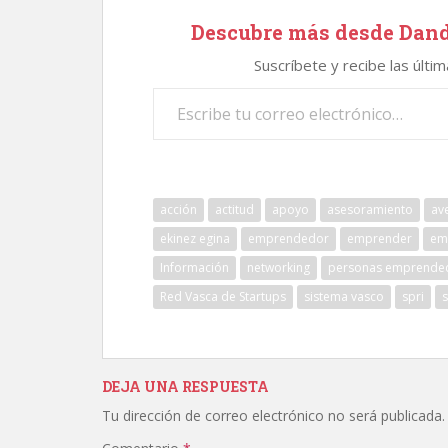
Descubre más desde Dand
Suscríbete y recibe las últi
Escribe tu correo electrónico…
acción
actitud
apoyo
asesoramiento
av
ekinez egina
emprendedor
emprender
em
Información
networking
personas emprende
Red Vasca de Startups
sistema vasco
spri
s
DEJA UNA RESPUESTA
Tu dirección de correo electrónico no será publicada.