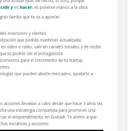
 una actitud (que, de hecho, lo son), porque
cidir
y
es
hacer
, es ponerse manos a la obra.
ran familia que te va a aportar:
les inversores y clientes.
bilización que podrás mantener actualizada.
en vídeo o radio, salir en canales sociales y de recibir
 que tú podrás ser el protagonista.
trumentos para el crecimiento de tu startup.
ntes.
ologías que pueden abrirte mercados, ayudarte a
ntas acciones llevadas a cabo desde que hace 3 años las
archa una estrategia compartida para promover una
zar el emprendimiento en Euskadi. Te animo a que
has iniciativas y acciones.