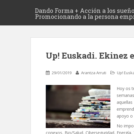
Dando Forma + Acción a los sueño
Promocionando a la persona emp
Up! Euskadi. Ekinez 
29/01/2019
Arantza Arruti
Up! Eusk
Hoy os t
semanas 
aquellas
emprende
apoyo o 
No import
conexos, Bio/Salud, Ciberseguridad, Energía,