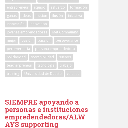
entrepreneur
equipo
esfuerzo
formación
ganas
ideas
illusion
ilusión
iniciativa
innovación
innovation
jóvenes emprendedores
Met Community
mujer
pasión
passion
perseverance
perseverancia
persona emprendedora
Solidaridad
sostenibilidad
sueños
teacherpreneur
tecnología
trabajo
training
Universidad de Deusto
valentía
SIEMPRE apoyando a
personas e instituciones
empredendedoras/ALW
AYS supporting