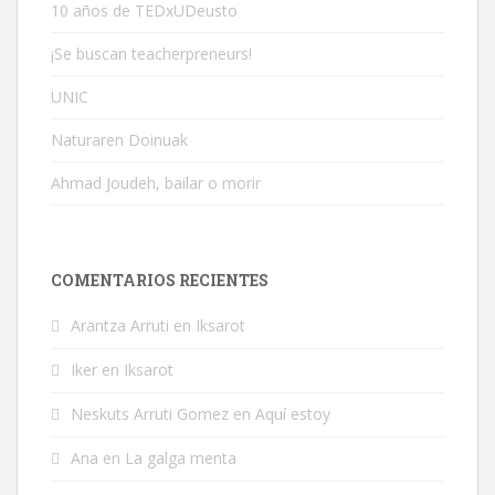
10 años de TEDxUDeusto
¡Se buscan teacherpreneurs!
UNIC
Naturaren Doinuak
Ahmad Joudeh, bailar o morir
COMENTARIOS RECIENTES
Arantza Arruti
en
Iksarot
Iker
en
Iksarot
Neskuts Arruti Gomez
en
Aquí estoy
Ana
en
La galga menta