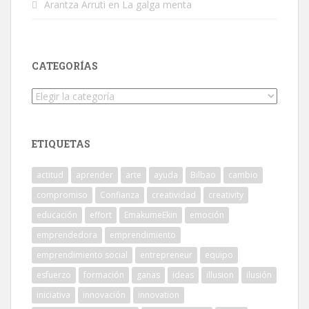
Arantza Arruti
en
La galga menta
CATEGORÍAS
Categorías
ETIQUETAS
actitud
aprender
arte
ayuda
Bilbao
cambio
compromiso
Confianza
creatividad
creativity
educación
effort
EmakumeEkin
emoción
emprendedora
emprendimiento
emprendimiento social
entrepreneur
equipo
esfuerzo
formación
ganas
ideas
illusion
ilusión
iniciativa
innovación
innovation