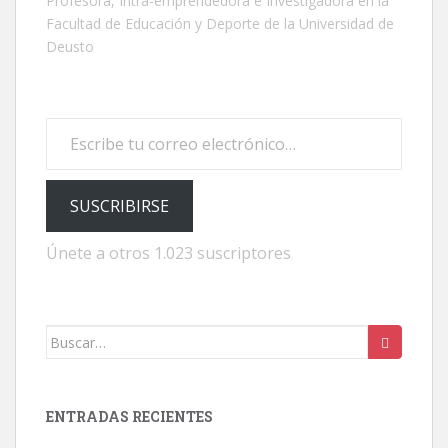
Profesora, Intra-emprendedora e Investigadora en la
Facultad de Educación y Deporte de la Universidad de
Deusto
Escribe tu correo electrónico…
SUSCRIBIRSE
Únete a otros 1.023 suscriptores
Buscar:
ENTRADAS RECIENTES