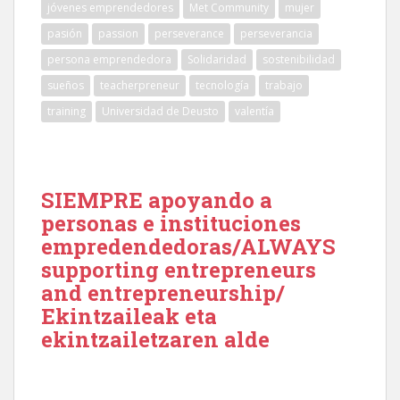
jóvenes emprendedores
Met Community
mujer
pasión
passion
perseverance
perseverancia
persona emprendedora
Solidaridad
sostenibilidad
sueños
teacherpreneur
tecnología
trabajo
training
Universidad de Deusto
valentía
SIEMPRE apoyando a
personas e instituciones
empredendedoras/ALWAYS
supporting entrepreneurs
and entrepreneurship/
Ekintzaileak eta
ekintzailetzaren alde