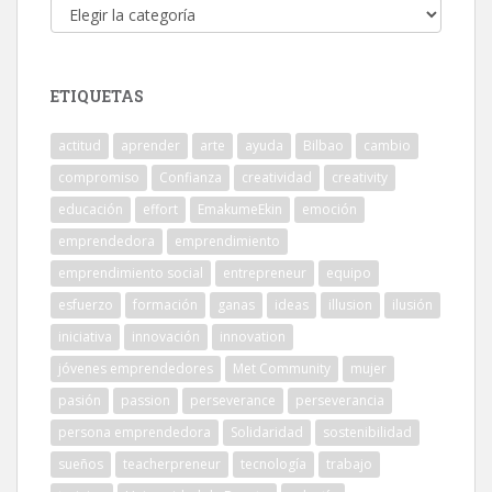
Categorías
ETIQUETAS
actitud
aprender
arte
ayuda
Bilbao
cambio
compromiso
Confianza
creatividad
creativity
educación
effort
EmakumeEkin
emoción
emprendedora
emprendimiento
emprendimiento social
entrepreneur
equipo
esfuerzo
formación
ganas
ideas
illusion
ilusión
iniciativa
innovación
innovation
jóvenes emprendedores
Met Community
mujer
pasión
passion
perseverance
perseverancia
persona emprendedora
Solidaridad
sostenibilidad
sueños
teacherpreneur
tecnología
trabajo