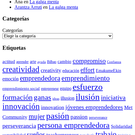
Ana
en
La galga menta
Arantza Arruti
en
La galga menta
Categorías
Categorías
Etiquetas
compromiso
actitud
arte
cambio
aprender
Bilbao
ayuda
Confianza
creatividad
effort
creativity
educación
EmakumeEkin
emprendedora
emprendimiento
emoción
esfuerzo
equipo
emprendimiento social
entrepreneur
ilusión
ganas
formación
iniciativa
illusion
ideas
innovación
jóvenes emprendedores
innovation
Met
pasión
mujer
passion
Community
perseverance
persona emprendedora
perseverancia
Solidaridad
trabajo
sueños
teacherpreneur
sostenibilidad