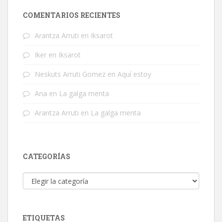
COMENTARIOS RECIENTES
Arantza Arruti
en
Iksarot
Iker
en
Iksarot
Neskuts Arruti Gomez
en
Aquí estoy
Ana
en
La galga menta
Arantza Arruti
en
La galga menta
CATEGORÍAS
Categorías
ETIQUETAS