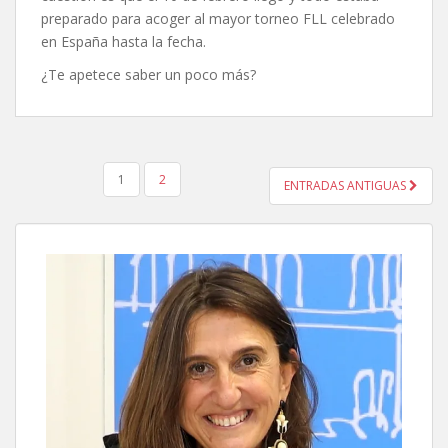
preparado para acoger al mayor torneo FLL celebrado
en España hasta la fecha.
¿Te apetece saber un poco más?
PAGINACIÓN
1
2
ENTRADAS ANTIGUAS
DE
ENTRADAS