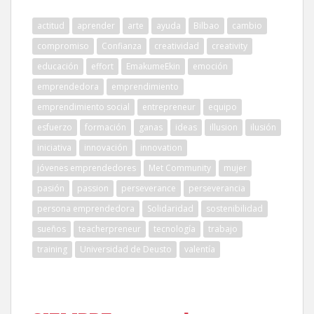
actitud
aprender
arte
ayuda
Bilbao
cambio
compromiso
Confianza
creatividad
creativity
educación
effort
EmakumeEkin
emoción
emprendedora
emprendimiento
emprendimiento social
entrepreneur
equipo
esfuerzo
formación
ganas
ideas
illusion
ilusión
iniciativa
innovación
innovation
jóvenes emprendedores
Met Community
mujer
pasión
passion
perseverance
perseverancia
persona emprendedora
Solidaridad
sostenibilidad
sueños
teacherpreneur
tecnología
trabajo
training
Universidad de Deusto
valentía