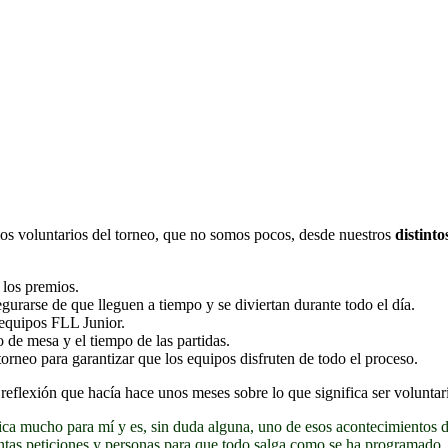
los voluntarios del torneo, que no somos pocos, desde nuestros
distinto
 los premios.
gurarse de que lleguen a tiempo y se diviertan durante todo el día.
s equipos FLL Junior.
o de mesa y el tiempo de las partidas.
torneo para garantizar que los equipos disfruten de todo el proceso.
reflexión que hacía hace unos meses sobre lo que significa ser voluntar
ca mucho para mí y es, sin duda alguna, uno de esos acontecimientos d
antas peticiones y personas para que todo salga como se ha programado. 