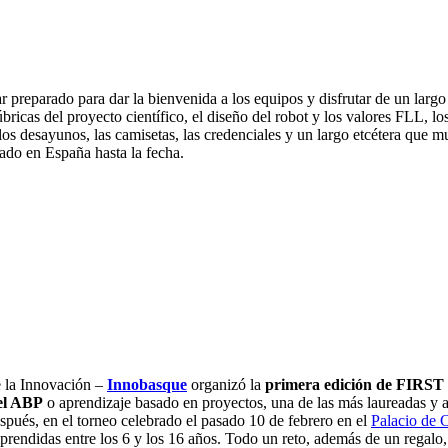
r preparado para dar la bienvenida a los equipos y disfrutar de un largo
 rúbricas del proyecto científico, el diseño del robot y los valores FLL, lo
, los desayunos, las camisetas, las credenciales y un largo etcétera que
ado en España hasta la fecha.
 la Innovación –
Innobasque
organizó la
primera edición de FIRS
el ABP
o aprendizaje basado en proyectos, una de las más laureadas y 
spués, en el torneo celebrado el pasado 10 de febrero en el
Palacio de 
endidas entre los 6 y los 16 años. Todo un reto, además de un regalo, s