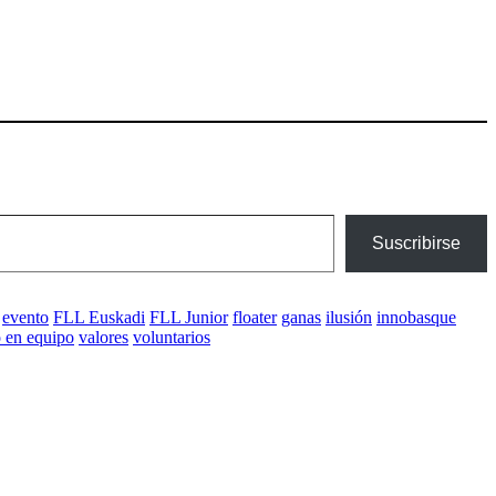
Suscribirse
evento
FLL Euskadi
FLL Junior
floater
ganas
ilusión
innobasque
o en equipo
valores
voluntarios