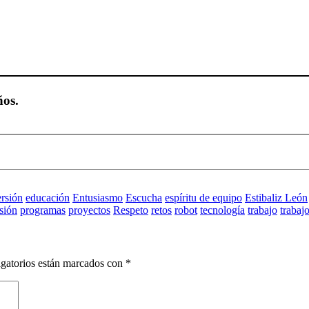
ños.
ersión
educación
Entusiasmo
Escucha
espíritu de equipo
Estibaliz León
sión
programas
proyectos
Respeto
retos
robot
tecnología
trabajo
trabaj
gatorios están marcados con
*