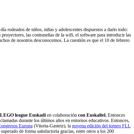
 día rodeados de niños, niñas y adolescentes dispuestos a darlo todo:
s proyectores, las contraseñas de la wifi, el software para introducir las
 muchos de nosotros desconocemos. La cuestión es que el 10 de febrero
T LEGO league Euskadi
en colaboración
con Euskaltel.
Entonces
aclamadas durante los últimos años en entornos educativos. Entonces,
Congresos Europa
(Vitoria-Gasteiz), la
novena edición del torneo FLL
uperado de forma satisfactoria gracias, entre otros a los 200