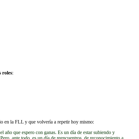
s roles
:
io en la FLL y que volvería a repetir hoy mismo:
el año que espero con ganas. Es un día de estar subiendo y
Pero, ante todo, es un día de reencuentros, de reconocimiento a