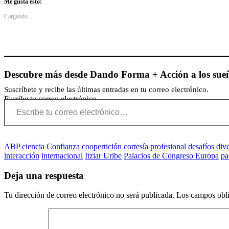
Me gusta esto:
Cargando...
Descubre más desde Dando Forma + Acción a los sue
Suscríbete y recibe las últimas entradas en tu correo electrónico.
Escribe tu correo electrónico…
ABP
ciencia
Confianza
coopertición
cortesía profesional
desafíos
div
interacción
internacional
Itziar Uribe
Palacios de Congreso Europa
pa
Deja una respuesta
Tu dirección de correo electrónico no será publicada.
Los campos obli