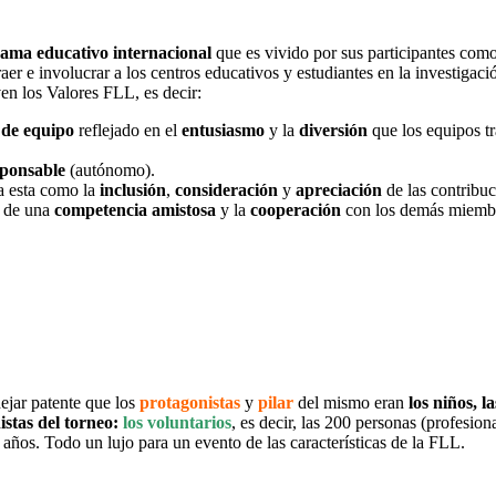
ama educativo internacional
que es vivido por sus participantes co
aer e involucrar a los centros educativos y estudiantes en la investigac
ven los Valores FLL, es decir:
 de equipo
reflejado en el
entusiasmo
y la
diversión
que los equipos t
sponsable
(autónomo).
a esta como la
inclusión
,
consideración
y
apreciación
de las contribu
ra de una
competencia amistosa
y la
cooperación
con los demás miembro
dejar patente que los
protagonistas
y
pilar
del mismo eran
los niños, l
istas del torneo:
los voluntarios
, es decir, las 200 personas (profesion
años. Todo un lujo para un evento de las características de la FLL.