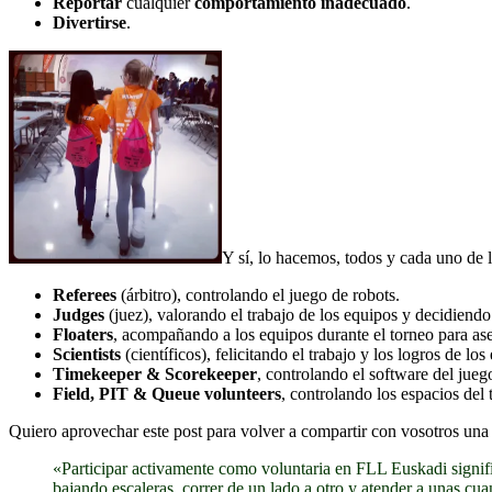
Reportar
cualquier
comportamiento inadecuado
.
Divertirse
.
Y sí, lo hacemos, todos y cada uno de 
Referees
(árbitro), controlando el juego de robots.
Judges
(juez), valorando el trabajo de los equipos y decidiendo
Floaters
, acompañando a los equipos durante el torneo para ase
Scientists
(científicos), felicitando el trabajo y los logros de lo
Timekeeper & Scorekeeper
, controlando el software del jueg
Field, PIT & Queue volunteers
, controlando los espacios del 
Quiero aprovechar este post para volver a compartir con vosotros una 
«Participar activamente como voluntaria en FLL Euskadi signifi
bajando escaleras, correr de un lado a otro y atender a unas cu