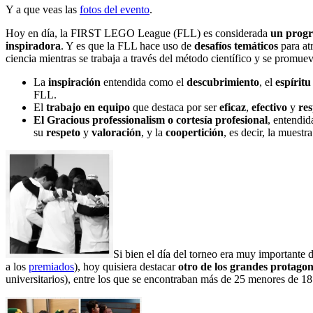
Y a que veas las
fotos del evento
.
Hoy en día, la FIRST LEGO League (FLL) es considerada
un progr
inspiradora
. Y es que la FLL hace uso de
desafíos temáticos
para atr
ciencia mientras se trabaja a través del método científico y se promue
La
inspiración
entendida como el
descubrimiento
, el
espíritu
FLL.
El
trabajo en equipo
que destaca por ser
eficaz
,
efectivo
y
re
El Gracious professionalism o cortesía profesional
, entendid
su
respeto
y
valoración
, y la
coopertición
, es decir, la muest
Si bien el día del torneo era muy importante 
a los
premiados
), hoy quisiera destacar
otro de los grandes protagon
universitarios), entre los que se encontraban más de 25 menores de 18 