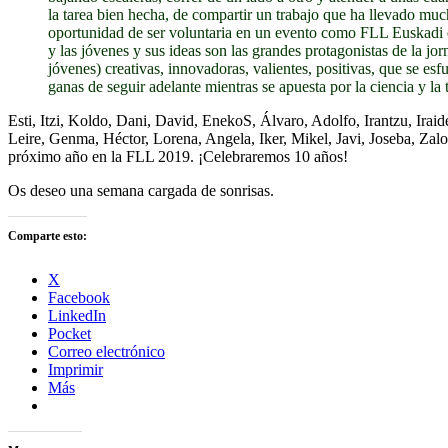
la tarea bien hecha, de compartir un trabajo que ha llevado mu
oportunidad de ser voluntaria en un evento como FLL Euskadi es
y las jóvenes y sus ideas son las grandes protagonistas de la jo
jóvenes) creativas, innovadoras, valientes, positivas, que se es
ganas de seguir adelante mientras se apuesta por la ciencia y la 
Esti, Itzi, Koldo, Dani, David, EnekoS, Álvaro, Adolfo, Irantzu, Irai
Leire, Genma, Héctor, Lorena, Angela, Iker, Mikel, Javi, Joseba, Zaloa
próximo año en la FLL 2019. ¡Celebraremos 10 años!
Os deseo una semana cargada de sonrisas.
Comparte esto:
X
Facebook
LinkedIn
Pocket
Correo electrónico
Imprimir
Más