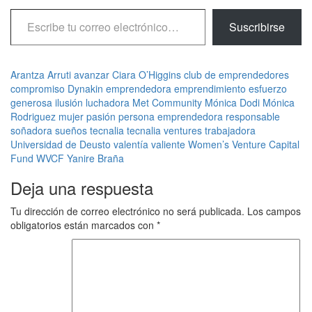
Escribe tu correo electrónico…
Suscribirse
Arantza Arruti
avanzar
Ciara O’Higgins
club de emprendedores
compromiso
Dynakin
emprendedora
emprendimiento
esfuerzo
generosa
ilusión
luchadora
Met Community
Mónica Dodi
Mónica
Rodriguez
mujer
pasión
persona emprendedora
responsable
soñadora
sueños
tecnalia
tecnalia ventures
trabajadora
Universidad de Deusto
valentía
valiente
Women’s Venture Capital
Fund
WVCF
Yanire Braña
Deja una respuesta
Tu dirección de correo electrónico no será publicada.
Los campos
obligatorios están marcados con
*