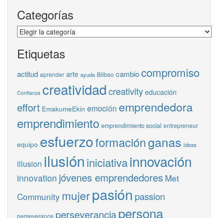
Categorías
Categorías
Etiquetas
compromiso
actitud
cambio
arte
aprender
Bilbao
ayuda
creatividad
creativity
educación
Confianza
emprendedora
effort
emoción
EmakumeEkin
emprendimiento
emprendimiento social
entrepreneur
esfuerzo
ganas
formación
equipo
ideas
ilusión
innovación
iniciativa
illusion
jóvenes emprendedores
innovation
Met
pasión
mujer
passion
Community
persona
perseverancia
perseverance