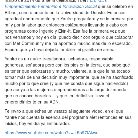
marzo de 2014 durante la celebración del
Foro MET:
Emprendimiento Femenino e Innovación Social
que se celebró en
Bilbao, concretamente en la Universidad de Deusto. Entonces
agradecí enormemente que Yanire preguntara y se interesara por
mí y por la labor que entonces estábamos llevando a cabo con
programas como Ingenio y Ekin-It. Esa fue la primera vez que
nos veríamos y hoy en día, puedo decir con orgullo que colaborar
con Met Community me ha aportado mucho más de lo esperado.
Espero que yo haya dejado también mi granito de arena.
Yanire es un mujer trabajadora, luchadora, responsable,
generosa, soñadora pero con los pies en la tierra, que sabe qué
es tener que esforzarse y mucho, valiente, a la que le ha tocado
tomar más de una decisión muy importante, que se ha sacrificado
mucho por lo que cree (y que me consta que sigue haciéndolo) ,
que apoya a las mujeres emprendedoras a lo largo del mundo,
que no conoce horarios… y que, en definitiva, lleva el
emprendimiento en su ADN.
Te invito a que eches un vistazo al siguiente vídeo, en el que
Yanire nos cuenta la esencia del programa Met (entonces en sus
inicios, hoy en día ya instaurado).
https://www.youtube.com/watch?v=-L5o97IAkwo