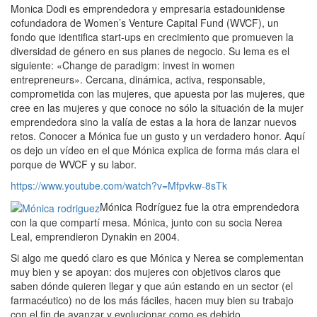
Monica Dodi es emprendedora y empresaria estadounidense
cofundadora de Women’s Venture Capital Fund (WVCF), un
fondo que identifica start-ups en crecimiento que promueven la
diversidad de género en sus planes de negocio. Su lema es el
siguiente: «Change de paradigm: invest in women
entrepreneurs». Cercana, dinámica, activa, responsable,
comprometida con las mujeres, que apuesta por las mujeres, que
cree en las mujeres y que conoce no sólo la situación de la mujer
emprendedora sino la valía de estas a la hora de lanzar nuevos
retos. Conocer a Mónica fue un gusto y un verdadero honor. Aquí
os dejo un vídeo en el que Mónica explica de forma más clara el
porque de WVCF y su labor.
https://www.youtube.com/watch?v=Mfpvkw-8sTk
Mónica Rodríguez fue la otra emprendedora
con la que compartí mesa. Mónica, junto con su socia Nerea
Leal, emprendieron Dynakin en 2004.
Si algo me quedó claro es que Mónica y Nerea se complementan
muy bien y se apoyan: dos mujeres con objetivos claros que
saben dónde quieren llegar y que aún estando en un sector (el
farmacéutico) no de los más fáciles, hacen muy bien su trabajo
con el fin de avanzar y evolucionar como es debido.