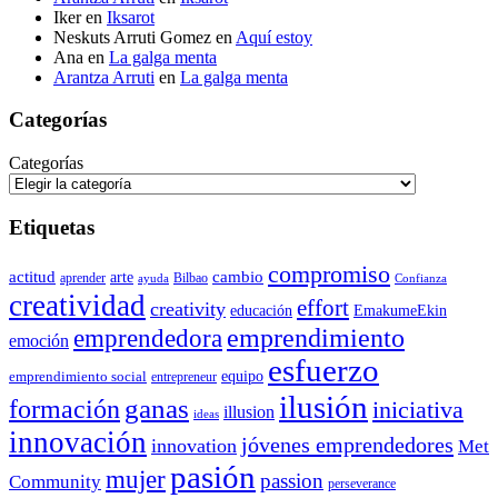
Iker
en
Iksarot
Neskuts Arruti Gomez
en
Aquí estoy
Ana
en
La galga menta
Arantza Arruti
en
La galga menta
Categorías
Categorías
Etiquetas
compromiso
actitud
arte
cambio
aprender
Bilbao
ayuda
Confianza
creatividad
effort
creativity
educación
EmakumeEkin
emprendedora
emprendimiento
emoción
esfuerzo
equipo
emprendimiento social
entrepreneur
ilusión
ganas
formación
iniciativa
illusion
ideas
innovación
jóvenes emprendedores
innovation
Met
pasión
mujer
passion
Community
perseverance