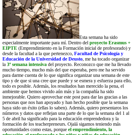
Esta semana ha sido
especialmente importante para mí. Dentro del
proyecto Erasmus +
EIPTE
(Emprendimiento en la Formación inicial de profesorado) y
desde la facultad a la que pertenezco,
Facultad de Psicología y
Educación de la Universidad de Deusto
, me ha tocado organizar
la
3º semana intensiva
del proyecto. Reconozco que me ha llevado
mucho tiempo, mucho más del que esperaba, pero me ha servido
para darme cuenta de lo que significa organizar una semana de este
tipo y de que si una cree que puede y se esmera y esfuerza para ello,
todo es posible. Además, los resultados han merecido la pena, el
ambiente que hemos vivido aún más y la compañía ha sido
inmejorable. Quiero aprovechar este post para dar las gracias a las
personas que nos han apoyado y han hecho posible que la semana
haya sido un éxito (ellas lo saben). Además, quiero presentaros los
números y datos que reflejan una parte de lo que la semana del 1 al
5 de abril ha significado para la educación emprendedora y la
formación de los teacherpreneurs. Ojalá sigamos teniendo más
oportunidades como estas, porque
el emprendimiento, la
educación, el profesorado y los niños y niñas de educación