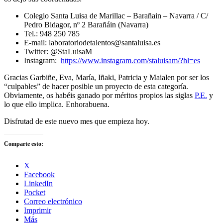
Colegio Santa Luisa de Marillac – Barañain – Navarra / C/
Pedro Bidagor, nº 2 Barañáin (Navarra)
Tel.: 948 250 785
E-mail: laboratoriodetalentos@santaluisa.es
Twitter: @StaLuisaM
Instagram:
https://www.instagram.com/staluisam/?hl=es
Gracias Garbiñe, Eva, María, Iñaki, Patricia y Maialen por ser los
“culpables” de hacer posible un proyecto de esta categoría.
Obviamente, os habéis ganado por méritos propios las siglas
P.E.
y
lo que ello implica. Enhorabuena.
Disfrutad de este nuevo mes que empieza hoy.
Comparte esto:
X
Facebook
LinkedIn
Pocket
Correo electrónico
Imprimir
Más