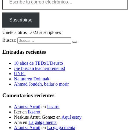
Suscribirse
Únete a otros 1.023 suscriptores
Buscar:
Entradas recientes
10 años de TEDxUDeusto
¡Se buscan teacherpreneurs!
UNIC
Naturaren Doinuak
Ahmad Joudeh, bailar o morir
Comentarios recientes
Arantza Arruti
en
Iksarot
Iker
en
Iksarot
Neskuts Arruti Gomez
en
Aquí estoy
Ana
en
La galga menta
Arantza Arruti
en
La galga menta