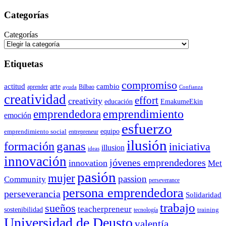
Categorías
Categorías
Etiquetas
compromiso
actitud
arte
cambio
aprender
Bilbao
ayuda
Confianza
creatividad
effort
creativity
educación
EmakumeEkin
emprendedora
emprendimiento
emoción
esfuerzo
equipo
emprendimiento social
entrepreneur
ilusión
ganas
formación
iniciativa
illusion
ideas
innovación
jóvenes emprendedores
innovation
Met
pasión
mujer
passion
Community
perseverance
persona emprendedora
perseverancia
Solidaridad
trabajo
sueños
teacherpreneur
sostenibilidad
training
tecnología
Universidad de Deusto
valentía