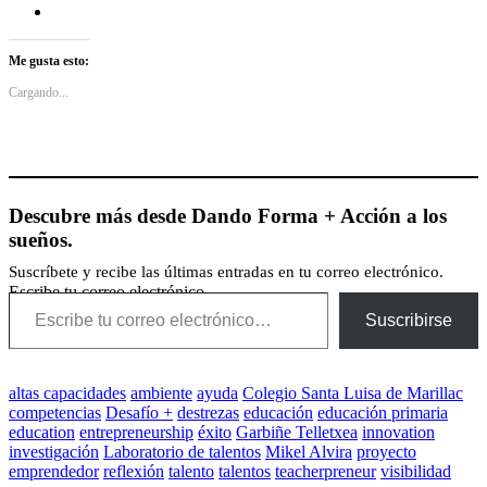
Me gusta esto:
Cargando...
Descubre más desde Dando Forma + Acción a los
sueños.
Suscríbete y recibe las últimas entradas en tu correo electrónico.
Escribe tu correo electrónico…
Suscribirse
altas capacidades
ambiente
ayuda
Colegio Santa Luisa de Marillac
competencias
Desafío +
destrezas
educación
educación primaria
education
entrepreneurship
éxito
Garbiñe Telletxea
innovation
investigación
Laboratorio de talentos
Mikel Alvira
proyecto
emprendedor
reflexión
talento
talentos
teacherpreneur
visibilidad