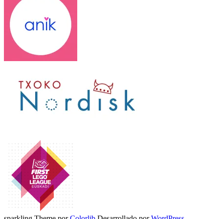
sparkling Theme por
Colorlib
Desarrollado por
WordPress