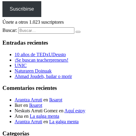
Suscribirse
Únete a otros 1.023 suscriptores
Buscar:
Entradas recientes
10 años de TEDxUDeusto
¡Se buscan teacherpreneurs!
UNIC
Naturaren Doinuak
Ahmad Joudeh, bailar o morir
Comentarios recientes
Arantza Arruti
en
Iksarot
Iker
en
Iksarot
Neskuts Arruti Gomez
en
Aquí estoy
Ana
en
La galga menta
Arantza Arruti
en
La galga menta
Categorías