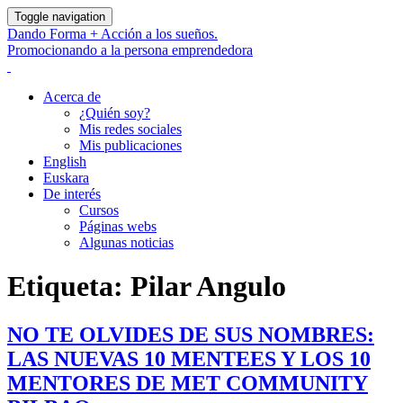
Toggle navigation
Dando Forma + Acción a los sueños.
Promocionando a la persona emprendedora
Acerca de
¿Quién soy?
Mis redes sociales
Mis publicaciones
English
Euskara
De interés
Cursos
Páginas webs
Algunas noticias
Etiqueta:
Pilar Angulo
NO TE OLVIDES DE SUS NOMBRES:
LAS NUEVAS 10 MENTEES Y LOS 10
MENTORES DE MET COMMUNITY