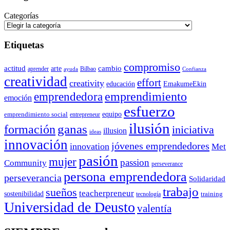
Categorías
Etiquetas
compromiso
actitud
arte
cambio
aprender
Bilbao
ayuda
Confianza
creatividad
effort
creativity
educación
EmakumeEkin
emprendedora
emprendimiento
emoción
esfuerzo
equipo
emprendimiento social
entrepreneur
ilusión
ganas
formación
iniciativa
illusion
ideas
innovación
jóvenes emprendedores
innovation
Met
pasión
mujer
passion
Community
perseverance
persona emprendedora
perseverancia
Solidaridad
trabajo
sueños
teacherpreneur
sostenibilidad
training
tecnología
Universidad de Deusto
valentía