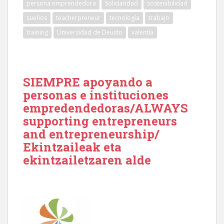
persona emprendedora
Solidaridad
sostenibilidad
sueños
teacherpreneur
tecnología
trabajo
training
Universidad de Deusto
valentía
SIEMPRE apoyando a
personas e instituciones
empredendedoras/ALWAYS
supporting entrepreneurs
and entrepreneurship/
Ekintzaileak eta
ekintzailetzaren alde