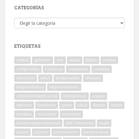
CATEGORÍAS
Categorías
ETIQUETAS
actitud
aprender
arte
ayuda
Bilbao
cambio
compromiso
Confianza
creatividad
creativity
educación
effort
EmakumeEkin
emoción
emprendedora
emprendimiento
emprendimiento social
entrepreneur
equipo
esfuerzo
formación
ganas
ideas
illusion
ilusión
iniciativa
innovación
innovation
jóvenes emprendedores
Met Community
mujer
pasión
passion
perseverance
perseverancia