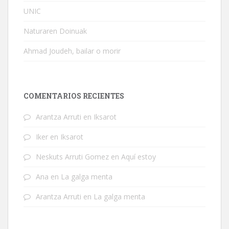
UNIC
Naturaren Doinuak
Ahmad Joudeh, bailar o morir
COMENTARIOS RECIENTES
Arantza Arruti
en
Iksarot
Iker
en
Iksarot
Neskuts Arruti Gomez
en
Aquí estoy
Ana
en
La galga menta
Arantza Arruti
en
La galga menta