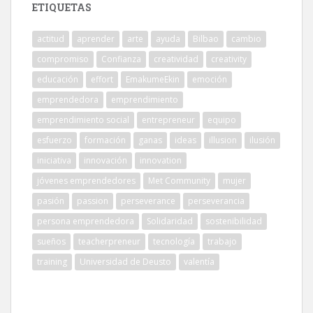
ETIQUETAS
actitud
aprender
arte
ayuda
Bilbao
cambio
compromiso
Confianza
creatividad
creativity
educación
effort
EmakumeEkin
emoción
emprendedora
emprendimiento
emprendimiento social
entrepreneur
equipo
esfuerzo
formación
ganas
ideas
illusion
ilusión
iniciativa
innovación
innovation
jóvenes emprendedores
Met Community
mujer
pasión
passion
perseverance
perseverancia
persona emprendedora
Solidaridad
sostenibilidad
sueños
teacherpreneur
tecnología
trabajo
training
Universidad de Deusto
valentía