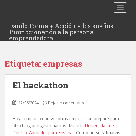
TOGGLE
Dando Forma + Acción a los sueños.
Promocionando a la persona
emprendedora
Etiqueta:
empresas
El hackathon
12/06/2024
Deja un comentario
Hoy comparto con vosotras un post que preparé para
otro blog que gestionamos desde la
Universidad de
Deusto
:
Aprender para Enseñar
. Como no sé si habréis