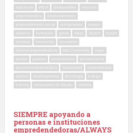
educación
effort
EmakumeEkin
emoción
emprendedora
emprendimiento
emprendimiento social
entrepreneur
equipo
esfuerzo
formación
ganas
ideas
illusion
ilusión
iniciativa
innovación
innovation
jóvenes emprendedores
Met Community
mujer
pasión
passion
perseverance
perseverancia
persona emprendedora
Solidaridad
sostenibilidad
sueños
teacherpreneur
tecnología
trabajo
training
Universidad de Deusto
valentía
SIEMPRE apoyando a
personas e instituciones
empredendedoras/ALWAYS