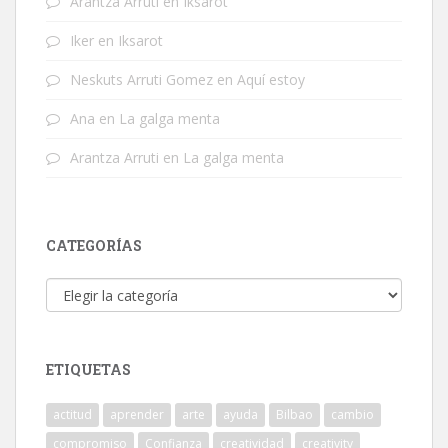
Arantza Arruti
en
Iksarot
Iker
en
Iksarot
Neskuts Arruti Gomez
en
Aquí estoy
Ana
en
La galga menta
Arantza Arruti
en
La galga menta
CATEGORÍAS
Categorías
ETIQUETAS
actitud
aprender
arte
ayuda
Bilbao
cambio
compromiso
Confianza
creatividad
creativity