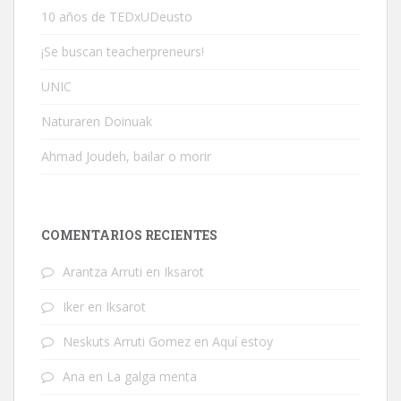
10 años de TEDxUDeusto
¡Se buscan teacherpreneurs!
UNIC
Naturaren Doinuak
Ahmad Joudeh, bailar o morir
COMENTARIOS RECIENTES
Arantza Arruti
en
Iksarot
Iker
en
Iksarot
Neskuts Arruti Gomez
en
Aquí estoy
Ana
en
La galga menta