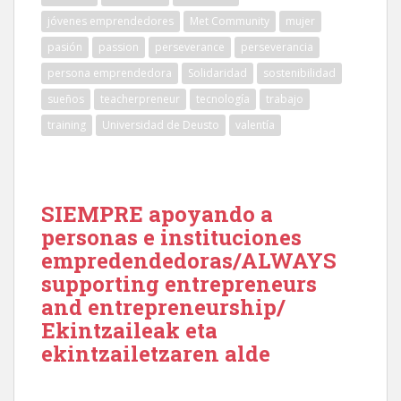
jóvenes emprendedores
Met Community
mujer
pasión
passion
perseverance
perseverancia
persona emprendedora
Solidaridad
sostenibilidad
sueños
teacherpreneur
tecnología
trabajo
training
Universidad de Deusto
valentía
SIEMPRE apoyando a
personas e instituciones
empredendedoras/ALWAYS
supporting entrepreneurs
and entrepreneurship/
Ekintzaileak eta
ekintzailetzaren alde