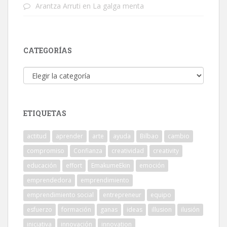
Arantza Arruti
en
La galga menta
CATEGORÍAS
Categorías
ETIQUETAS
actitud
aprender
arte
ayuda
Bilbao
cambio
compromiso
Confianza
creatividad
creativity
educación
effort
EmakumeEkin
emoción
emprendedora
emprendimiento
emprendimiento social
entrepreneur
equipo
esfuerzo
formación
ganas
ideas
illusion
ilusión
iniciativa
innovación
innovation