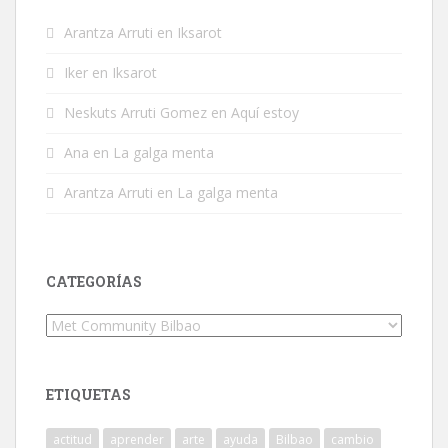
Arantza Arruti
en
Iksarot
Iker
en
Iksarot
Neskuts Arruti Gomez
en
Aquí estoy
Ana
en
La galga menta
Arantza Arruti
en
La galga menta
CATEGORÍAS
Categorías
ETIQUETAS
actitud
aprender
arte
ayuda
Bilbao
cambio