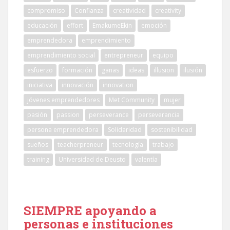
compromiso
Confianza
creatividad
creativity
educación
effort
EmakumeEkin
emoción
emprendedora
emprendimiento
emprendimiento social
entrepreneur
equipo
esfuerzo
formación
ganas
ideas
illusion
ilusión
iniciativa
innovación
innovation
jóvenes emprendedores
Met Community
mujer
pasión
passion
perseverance
perseverancia
persona emprendedora
Solidaridad
sostenibilidad
sueños
teacherpreneur
tecnología
trabajo
training
Universidad de Deusto
valentía
SIEMPRE apoyando a
personas e instituciones