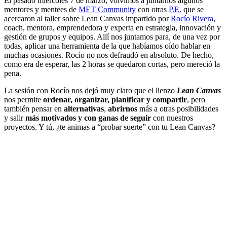
El pasado miércoles 7 de marzo, volvimos a juntarnos algunos
mentores y mentees de
MET Community
con otras
P.E.
que se
acercaron al taller sobre Lean Canvas impartido por
Rocío Rivera
,
coach, mentora, emprendedora y experta en estrategia, innovación y
gestión de grupos y equipos. Allí nos juntamos para, de una vez por
todas, aplicar una herramienta de la que habíamos oído hablar en
muchas ocasiones. Rocío no nos defraudó en absoluto. De hecho,
como era de esperar, las 2 horas se quedaron cortas, pero mereció la
pena.
La sesión con Rocío nos dejó muy claro que el lienzo
Lean Canvas
nos permite
ordenar, organizar, planificar y compartir
, pero
también pensar en
alternativas
,
abrirnos
más a otras posibilidades
y salir
más motivados y con ganas de seguir
con nuestros
proyectos. Y tú, ¿te animas a “probar suerte” con tu Lean Canvas?