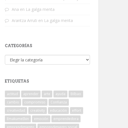
Ana
en
La galga menta
Arantza Arruti
en
La galga menta
CATEGORÍAS
Categorías
ETIQUETAS
actitud
aprender
arte
ayuda
Bilbao
cambio
compromiso
Confianza
creatividad
creativity
educación
effort
EmakumeEkin
emoción
emprendedora
emprendimiento
emprendimiento social