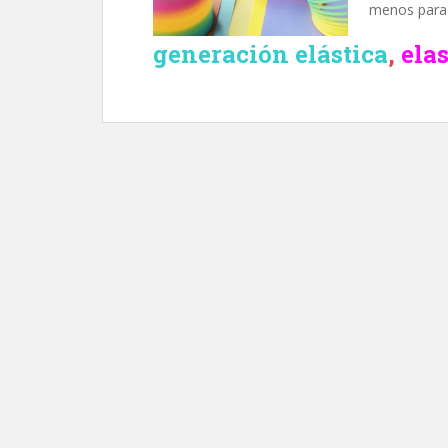
menos para m
generación elástica
,
ela