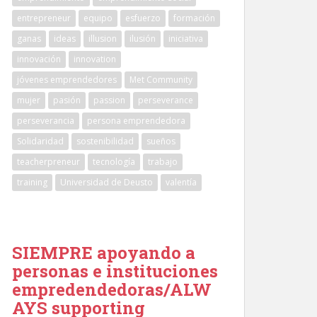
entrepreneur
equipo
esfuerzo
formación
ganas
ideas
illusion
ilusión
iniciativa
innovación
innovation
jóvenes emprendedores
Met Community
mujer
pasión
passion
perseverance
perseverancia
persona emprendedora
Solidaridad
sostenibilidad
sueños
teacherpreneur
tecnología
trabajo
training
Universidad de Deusto
valentía
SIEMPRE apoyando a
personas e instituciones
empredendedoras/ALW
AYS supporting