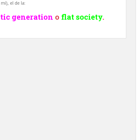
í), el de la:
stic generation
o
flat society
.