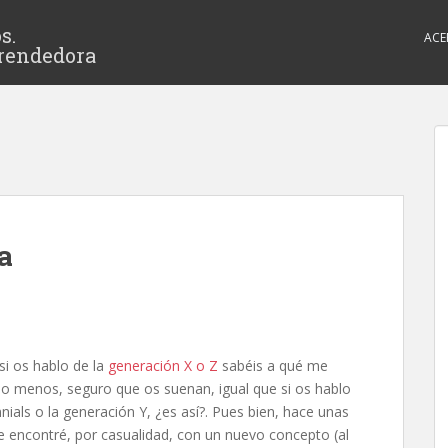
s.
ACE
rendedora
a
si os hablo de la
generación X o Z
sabéis a qué me
 lo menos, seguro que os suenan, igual que si os hablo
nnials o la generación Y, ¿es así?. Pues bien, hace unas
encontré, por casualidad, con un nuevo concepto (al