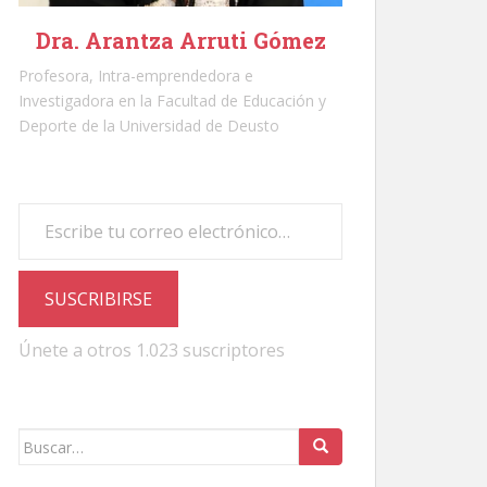
Dra. Arantza Arruti Gómez
Profesora, Intra-emprendedora e
Investigadora en la Facultad de Educación y
Deporte de la Universidad de Deusto
Escribe tu correo electrónico…
SUSCRIBIRSE
Únete a otros 1.023 suscriptores
Buscar: