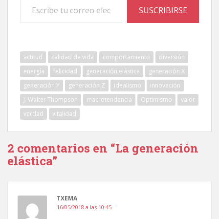
SUSCRIBIRSE
actitud
calidad de vida
comportamiento
diversión
energía
felicidad
generación elástica
generación X
generación Y
generación Z
idealismo
innovación
J. Walter Thompson
macrotendencia
Optimismo
valor
verdad
vitalidad
2 comentarios en “
La generación
elástica
”
TXEMA
16/05/2018 a las 10:45