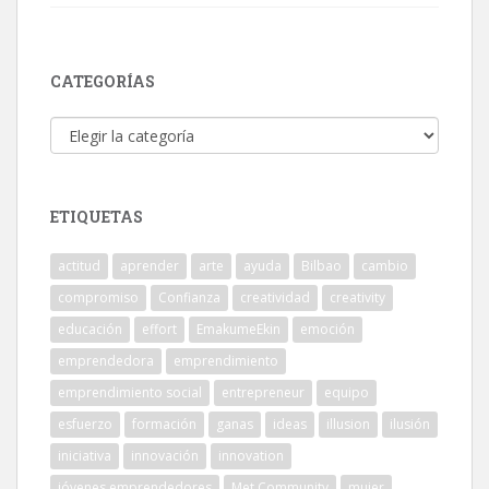
CATEGORÍAS
Categorías
ETIQUETAS
actitud
aprender
arte
ayuda
Bilbao
cambio
compromiso
Confianza
creatividad
creativity
educación
effort
EmakumeEkin
emoción
emprendedora
emprendimiento
emprendimiento social
entrepreneur
equipo
esfuerzo
formación
ganas
ideas
illusion
ilusión
iniciativa
innovación
innovation
jóvenes emprendedores
Met Community
mujer