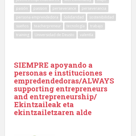
pasión
passion
perseverance
perseverancia
persona emprendedora
Solidaridad
sostenibilidad
sueños
teacherpreneur
tecnología
trabajo
training
Universidad de Deusto
valentía
SIEMPRE apoyando a
personas e instituciones
empredendedoras/ALWAYS
supporting entrepreneurs
and entrepreneurship/
Ekintzaileak eta
ekintzailetzaren alde