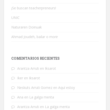
¡Se buscan teacherpreneurs!
UNIC
Naturaren Doinuak
Ahmad Joudeh, bailar o morir
COMENTARIOS RECIENTES
Arantza Arruti
en
Iksarot
Iker
en
Iksarot
Neskuts Arruti Gomez
en
Aquí estoy
Ana
en
La galga menta
Arantza Arruti
en
La galga menta