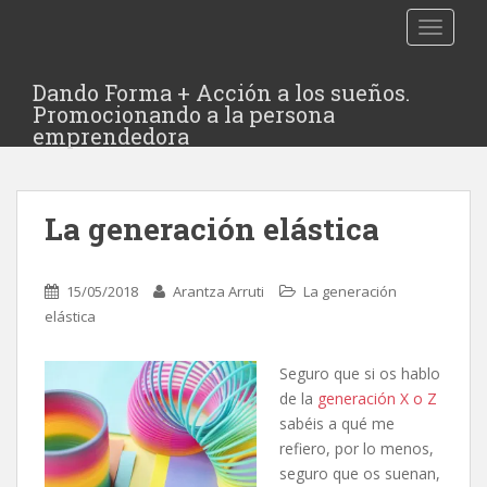
TOGGLE
Dando Forma + Acción a los sueños.
Promocionando a la persona
emprendedora
La generación elástica
15/05/2018
Arantza Arruti
La generación
elástica
Seguro que si os hablo
de la
generación X o Z
sabéis a qué me
refiero, por lo menos,
seguro que os suenan,