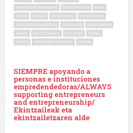
jóvenes emprendedores
Met Community
mujer
pasión
passion
perseverance
perseverancia
persona emprendedora
Solidaridad
sostenibilidad
sueños
teacherpreneur
tecnología
trabajo
training
Universidad de Deusto
valentía
SIEMPRE apoyando a
personas e instituciones
empredendedoras/ALWAYS
supporting entrepreneurs
and entrepreneurship/
Ekintzaileak eta
ekintzailetzaren alde