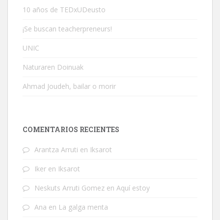
10 años de TEDxUDeusto
¡Se buscan teacherpreneurs!
UNIC
Naturaren Doinuak
Ahmad Joudeh, bailar o morir
COMENTARIOS RECIENTES
Arantza Arruti
en
Iksarot
Iker
en
Iksarot
Neskuts Arruti Gomez
en
Aquí estoy
Ana
en
La galga menta