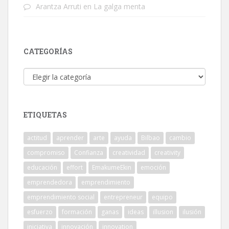
Arantza Arruti
en
La galga menta
CATEGORÍAS
Categorías
ETIQUETAS
actitud
aprender
arte
ayuda
Bilbao
cambio
compromiso
Confianza
creatividad
creativity
educación
effort
EmakumeEkin
emoción
emprendedora
emprendimiento
emprendimiento social
entrepreneur
equipo
esfuerzo
formación
ganas
ideas
illusion
ilusión
iniciativa
innovación
innovation