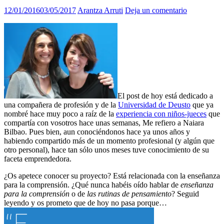
12/01/2016
03/05/2017
Arantza Arruti
Deja un comentario
El post de hoy está dedicado a
una compañera de profesión y de la
Universidad de Deusto
que ya
nombré hace muy poco a raíz de la
experiencia con niños-jueces
que
compartía con vosotros hace unas semanas, Me refiero a Naiara
Bilbao. Pues bien, aun conociéndonos hace ya unos años y
habiendo compartido más de un momento profesional (y algún que
otro personal), hace tan sólo unos meses tuve conocimiento de su
faceta emprendedora.
¿Os apetece conocer su proyecto? Está relacionada con la enseñanza
para la comprensión. ¿Qué nunca habéis oído hablar de
enseñanza
para la comprensión
o de
las rutinas de pensamiento
? Seguid
leyendo y os prometo que de hoy no pasa porque…