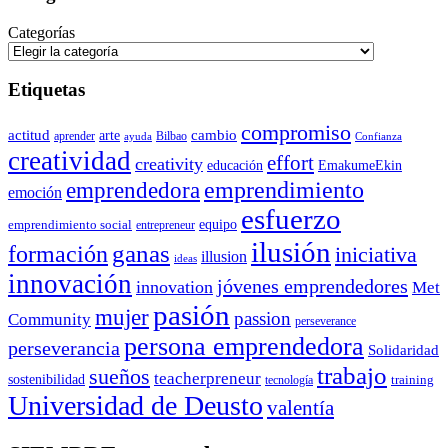
Categorías
Etiquetas
compromiso
actitud
arte
cambio
aprender
Bilbao
ayuda
Confianza
creatividad
effort
creativity
educación
EmakumeEkin
emprendedora
emprendimiento
emoción
esfuerzo
equipo
emprendimiento social
entrepreneur
ilusión
ganas
formación
iniciativa
illusion
ideas
innovación
jóvenes emprendedores
innovation
Met
pasión
mujer
passion
Community
perseverance
persona emprendedora
perseverancia
Solidaridad
trabajo
sueños
teacherpreneur
sostenibilidad
training
tecnología
Universidad de Deusto
valentía