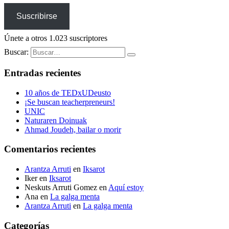
Suscribirse
Únete a otros 1.023 suscriptores
Buscar:
Entradas recientes
10 años de TEDxUDeusto
¡Se buscan teacherpreneurs!
UNIC
Naturaren Doinuak
Ahmad Joudeh, bailar o morir
Comentarios recientes
Arantza Arruti
en
Iksarot
Iker
en
Iksarot
Neskuts Arruti Gomez
en
Aquí estoy
Ana
en
La galga menta
Arantza Arruti
en
La galga menta
Categorías