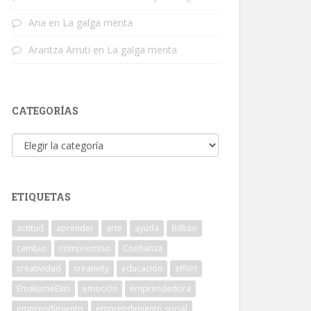
Ana
en
La galga menta
Arantza Arruti
en
La galga menta
CATEGORÍAS
Categorías
ETIQUETAS
actitud
aprender
arte
ayuda
Bilbao
cambio
compromiso
Confianza
creatividad
creativity
educación
effort
EmakumeEkin
emoción
emprendedora
emprendimiento
emprendimiento social