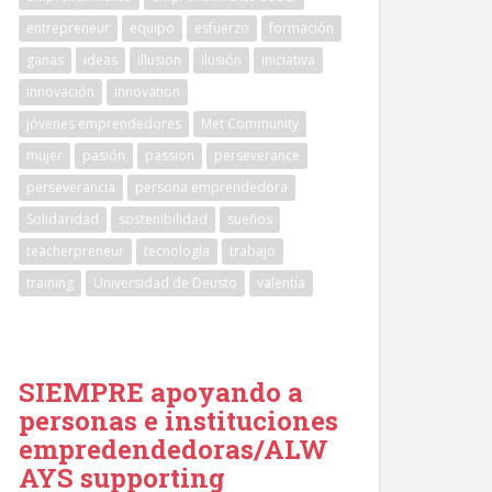
entrepreneur
equipo
esfuerzo
formación
ganas
ideas
illusion
ilusión
iniciativa
innovación
innovation
jóvenes emprendedores
Met Community
mujer
pasión
passion
perseverance
perseverancia
persona emprendedora
Solidaridad
sostenibilidad
sueños
teacherpreneur
tecnología
trabajo
training
Universidad de Deusto
valentía
SIEMPRE apoyando a
personas e instituciones
empredendedoras/ALW
AYS supporting