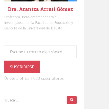
Dra. Arantza Arruti Gómez
Profesora, Intra-emprendedora e
Investigadora en la Facultad de Educación y
Deporte de la Universidad de Deusto
Escribe tu correo electrónico…
SUSCRIBIRSE
Únete a otros 1.023 suscriptores
Buscar: