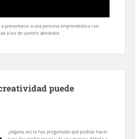
er a presentaros a una persona emprendedora con
ad a los de vuestro alrededor.
 creatividad puede
¿Alguna vez te has preguntado qué podrías hacer
para desarrollar mejor y de una manera distinta a