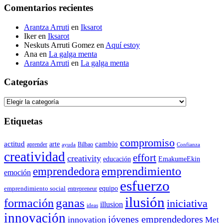
Comentarios recientes
Arantza Arruti
en
Iksarot
Iker
en
Iksarot
Neskuts Arruti Gomez
en
Aquí estoy
Ana
en
La galga menta
Arantza Arruti
en
La galga menta
Categorías
Categorías
Etiquetas
compromiso
actitud
arte
cambio
aprender
Bilbao
ayuda
Confianza
creatividad
effort
creativity
educación
EmakumeEkin
emprendedora
emprendimiento
emoción
esfuerzo
equipo
emprendimiento social
entrepreneur
ilusión
ganas
formación
iniciativa
illusion
ideas
innovación
jóvenes emprendedores
innovation
Met