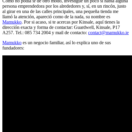
Como no podía sr de otro modo, investigué un poco si había alguna
persona emprendedora por los alrededores y, sí, en un rincón, justo
al girar en una de las calles principales, una pequeña tienda me
llamó la atención, apareció como de la nada, su nombre es
Mamukko
. Por si acaso, si te acercas por Kinsale, aquí tienes la
dirección exacta y forma de contactar: Guardwell, Kinsale, P17
A257. Tel.: 085 734 2004 y mail de contacto:
contact@mamukko.ie
Mamukko
es un negocio familiar, así lo explica uno de sus
fundadores: