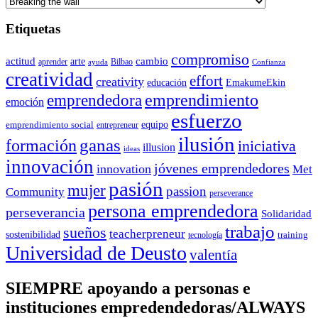
Etiquetas
compromiso
actitud
arte
cambio
aprender
Bilbao
ayuda
Confianza
creatividad
effort
creativity
educación
EmakumeEkin
emprendedora
emprendimiento
emoción
esfuerzo
equipo
emprendimiento social
entrepreneur
ilusión
ganas
formación
iniciativa
illusion
ideas
innovación
jóvenes emprendedores
innovation
Met
pasión
mujer
passion
Community
perseverance
persona emprendedora
perseverancia
Solidaridad
trabajo
sueños
teacherpreneur
sostenibilidad
training
tecnología
Universidad de Deusto
valentía
SIEMPRE apoyando a personas e
instituciones empredendedoras/ALWAYS