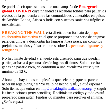
Se podría decir que estamos ante una campaña de
Emergencia
global COVID-19
cuya finalidad es recaudar fondos para paliar los
efectos de la pandemia entre las comunidades vulnerables en países
de América Latina, África o India con sistemas sanitarios frágiles o
inexistentes.
BREAKING THE WALL
está diseñado en formato de
juego
colaborativo interactivo
en el que se proponen una serie de enigmas
para derrumbar y desmontar las famosas
fakes news,
así como los
prejuicios, miedos y falsos rumores sobre las
personas migrantes y
refugiadas.
No hay límite de edad y el juego está diseñado para que puedan
participar hasta 4 personas desde lugares distintos. Solo necesitas
ganas de pasarlo bien, de contribuir a una buenísima causa y un
mínimo de 12 €.
Ahora que hay tantos cumpleaños que celebrar, ¿qué os parece
hacer un regalo original? Yo ya lo he hecho, y tú, ¿a qué esperas?
Solo tienes que entrar en
http://breakingthewall.alboan.org/
y seguir
las instrucciones (muy sencillas). Recibirás un código y todo estará
preparado para jugar. Tendrás 60 minutos para resolver el enigma.
¿Serás capaz?