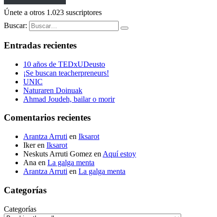
Únete a otros 1.023 suscriptores
Buscar:
Entradas recientes
10 años de TEDxUDeusto
¡Se buscan teacherpreneurs!
UNIC
Naturaren Doinuak
Ahmad Joudeh, bailar o morir
Comentarios recientes
Arantza Arruti
en
Iksarot
Iker
en
Iksarot
Neskuts Arruti Gomez
en
Aquí estoy
Ana
en
La galga menta
Arantza Arruti
en
La galga menta
Categorías
Categorías