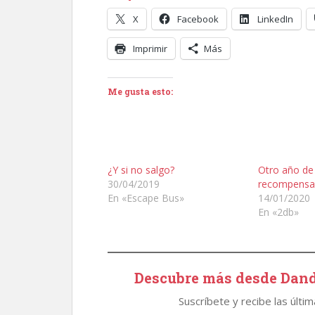
X
Facebook
LinkedIn
Imprimir
Más
Me gusta esto:
¿Y si no salgo?
Otro año de
30/04/2019
recompens
En «Escape Bus»
14/01/2020
En «2db»
Descubre más desde Dand
Suscríbete y recibe las últi