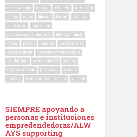
entrepreneur
equipo
esfuerzo
formación
ganas
ideas
illusion
ilusión
iniciativa
innovación
innovation
jóvenes emprendedores
Met Community
mujer
pasión
passion
perseverance
perseverancia
persona emprendedora
Solidaridad
sostenibilidad
sueños
teacherpreneur
tecnología
trabajo
training
Universidad de Deusto
valentía
SIEMPRE apoyando a
personas e instituciones
empredendedoras/ALW
AYS supporting