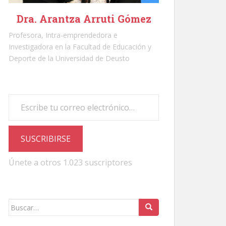
Dra. Arantza Arruti Gómez
Profesora, Intra-emprendedora e
Investigadora en la Facultad de Educación y
Deporte de la Universidad de Deusto
Escribe tu correo electrónico…
SUSCRIBIRSE
Únete a otros 1.023 suscriptores
Buscar: