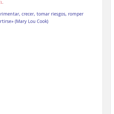
EL
.
erimentar, crecer, tomar riesgos, romper
ertirse» (Mary Lou Cook)