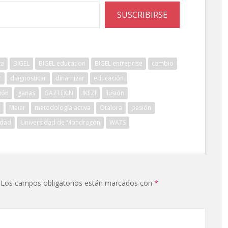
SUSCRIBIRSE
ta
BIGEL
BIGEL education
BIGEL entreprise
cambio
r
diagnosticar
dinamizar
educación
ión
ganas
GAZTEKIN
IKEZI
ilusión
Maier
metodología activa
Otalora
pasión
idad
Universidad de Mondragón
WATS
Los campos obligatorios están marcados con
*