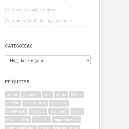
Ana
en
La galga menta
Arantza Arruti
en
La galga menta
CATEGORÍAS
Categorías
ETIQUETAS
actitud
aprender
arte
ayuda
Bilbao
cambio
compromiso
Confianza
creatividad
creativity
educación
effort
EmakumeEkin
emoción
emprendedora
emprendimiento
emprendimiento social