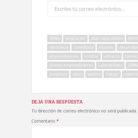
Escribe tu correo electrónico…
3DIRA
adaptación
altas capacidades
Bello
constancia
consultoría
deporte
desarrolla
emprendimiento
enseñar
esfuerzo
formac
jóvenes emprendedores
Laboral Kutxa
LEINN
proyectos
retos
sueños
trabajo
univers
DEJA UNA RESPUESTA
Tu dirección de correo electrónico no será publicada.
Comentario
*