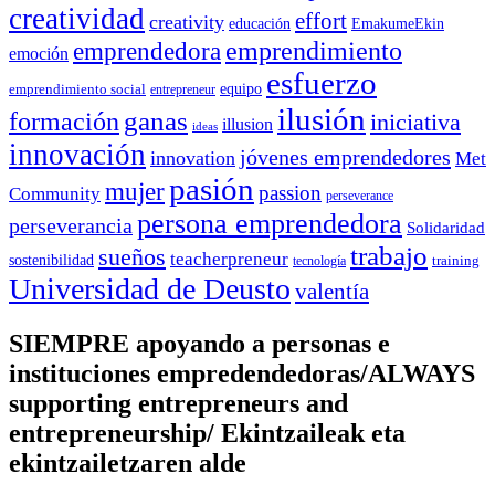
creatividad
effort
creativity
educación
EmakumeEkin
emprendedora
emprendimiento
emoción
esfuerzo
equipo
emprendimiento social
entrepreneur
ilusión
ganas
formación
iniciativa
illusion
ideas
innovación
jóvenes emprendedores
innovation
Met
pasión
mujer
passion
Community
perseverance
persona emprendedora
perseverancia
Solidaridad
trabajo
sueños
teacherpreneur
sostenibilidad
training
tecnología
Universidad de Deusto
valentía
SIEMPRE apoyando a personas e
instituciones empredendedoras/ALWAYS
supporting entrepreneurs and
entrepreneurship/ Ekintzaileak eta
ekintzailetzaren alde