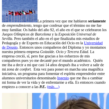
La primera vez que me hablaron
seriamente
de
emprendimiento
, tengo que confesar que el término no me fue
muy familiar. Os hablo del año 92, el año en el que se celebraron los
Juegos Olímpicos de Barcelona
y la
Exposición Universal de
Sevilla
. Pero también el año en el que finalizaba mis estudios de
Pedagogía y de Experto en Educación del Ocio en la
Universidad
de Deusto
. Entonces unos compañeros del Diploma y yo montamos
nuestra primera empresa
Goizalde. Ocio y Tercera Edad.
La
empresa creció, sí, pero fue gracias a los esfuerzos de mis
compañeros pues yo me decanté por el mundo académico. Quién
me iba a decir a mi que casi 14 años después iba a volver a salir de
mi
zona de confort.
Esta vez para poner en marcha una magnífica
iniciativa, un programa para fomentar el espíritu emprendedor entre
alumnos universitarios denominado
Ingenio
que me iba a cambiar
mi forma de ver la vida y de enfrentarme a ella. Es entonces cuando
empiezo a conocer a las
P.E.
(más…)