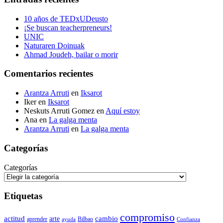
10 años de TEDxUDeusto
¡Se buscan teacherpreneurs!
UNIC
Naturaren Doinuak
Ahmad Joudeh, bailar o morir
Comentarios recientes
Arantza Arruti
en
Iksarot
Iker
en
Iksarot
Neskuts Arruti Gomez
en
Aquí estoy
Ana
en
La galga menta
Arantza Arruti
en
La galga menta
Categorías
Categorías
Etiquetas
compromiso
actitud
arte
cambio
aprender
Bilbao
ayuda
Confianza