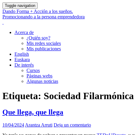
Toggle navigation
Dando Forma + Acción a los sueños.
Promocionando a la persona emprendedora
Acerca de
¿Quién soy?
Mis redes sociales
Mis publicaciones
English
Euskara
De interés
Cursos
Páginas webs
Algunas noticias
Etiqueta:
Sociedad Filarmónica
Que llega, que llega
10/04/2024
Arantza Arruti
Deja un comentario