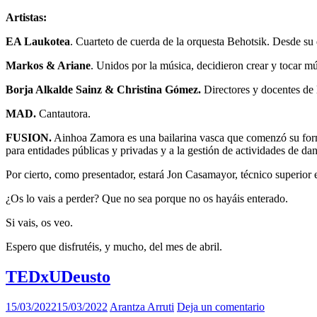
Artistas:
EA Laukotea
. Cuarteto de cuerda de la orquesta Behotsik. Desde su d
Markos & Ariane
. Unidos por la música, decidieron crear y tocar m
Borja Alkalde Sainz & Christina Gómez.
Directores y docentes de
MAD.
Cantautora.
FUSION.
Ainhoa Zamora es una bailarina vasca que comenzó su form
para entidades públicas y privadas y a la gestión de actividades de dan
Por cierto, como presentador, estará Jon Casamayor, técnico superior e
¿Os lo vais a perder? Que no sea porque no os hayáis enterado.
Si vais, os veo.
Espero que disfrutéis, y mucho, del mes de abril.
TEDxUDeusto
15/03/2022
15/03/2022
Arantza Arruti
Deja un comentario