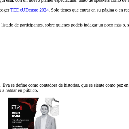
aquí está, con un nuevo plantel espectacular, tanto de speakers como de 
acoger
TEDxUDeusto 2024
. Solo tienes que entrar en su página o en re
 listado de participantes, sobre quienes podéis indagar un poco más o, si
Eva se define como contadora de historias, que se siente como pez en el
 a hablar en público.