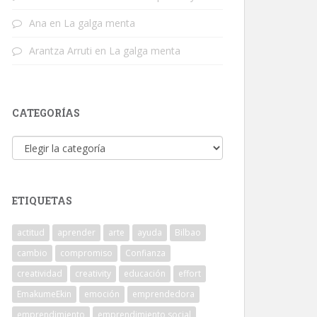
Ana
en
La galga menta
Arantza Arruti
en
La galga menta
CATEGORÍAS
Categorías
ETIQUETAS
actitud
aprender
arte
ayuda
Bilbao
cambio
compromiso
Confianza
creatividad
creativity
educación
effort
EmakumeEkin
emoción
emprendedora
emprendimiento
emprendimiento social