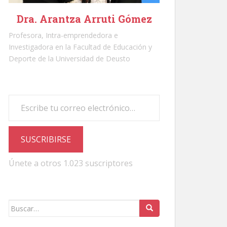
Dra. Arantza Arruti Gómez
Profesora, Intra-emprendedora e
Investigadora en la Facultad de Educación y
Deporte de la Universidad de Deusto
Escribe tu correo electrónico…
SUSCRIBIRSE
Únete a otros 1.023 suscriptores
Buscar: