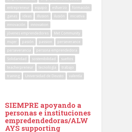
entrepreneur
equipo
esfuerzo
formación
ganas
ideas
illusion
ilusión
iniciativa
innovación
innovation
jóvenes emprendedores
Met Community
mujer
pasión
passion
perseverance
perseverancia
persona emprendedora
Solidaridad
sostenibilidad
sueños
teacherpreneur
tecnología
trabajo
training
Universidad de Deusto
valentía
SIEMPRE apoyando a
personas e instituciones
empredendedoras/ALW
AYS supporting