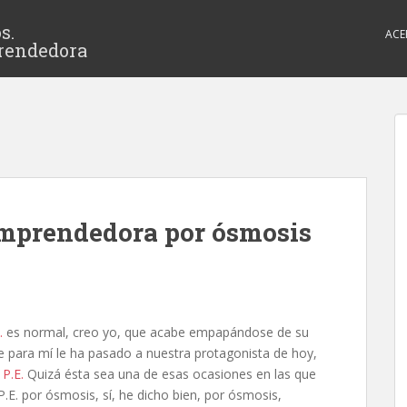
s.
ACE
rendedora
emprendedora por ósmosis
.
es normal, creo yo, que acabe empapándose de su
ue para mí le ha pasado a nuestra protagonista de hoy,
a
P.E.
Quizá ésta sea una de esas ocasiones en las que
.E. por ósmosis, sí, he dicho bien, por ósmosis,