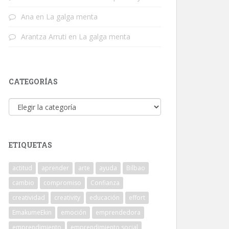
Ana
en
La galga menta
Arantza Arruti
en
La galga menta
CATEGORÍAS
Categorías
ETIQUETAS
actitud
aprender
arte
ayuda
Bilbao
cambio
compromiso
Confianza
creatividad
creativity
educación
effort
EmakumeEkin
emoción
emprendedora
emprendimiento
emprendimiento social