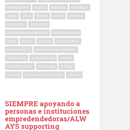
entrepreneur
equipo
esfuerzo
formación
ganas
ideas
illusion
ilusión
iniciativa
innovación
innovation
jóvenes emprendedores
Met Community
mujer
pasión
passion
perseverance
perseverancia
persona emprendedora
Solidaridad
sostenibilidad
sueños
teacherpreneur
tecnología
trabajo
training
Universidad de Deusto
valentía
SIEMPRE apoyando a
personas e instituciones
empredendedoras/ALW
AYS supporting