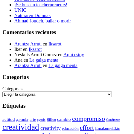
¡Se buscan teacherpreneurs!
UNIC
Naturaren Doinuak
Ahmad Joudeh, bailar o morir
Comentarios recientes
Arantza Arruti
en
Iksarot
Iker
en
Iksarot
Neskuts Arruti Gomez
en
Aquí estoy
Ana
en
La galga menta
Arantza Arruti
en
La galga menta
Categorías
Categorías
Etiquetas
compromiso
actitud
arte
cambio
aprender
Bilbao
ayuda
Confianza
creatividad
effort
creativity
educación
EmakumeEkin