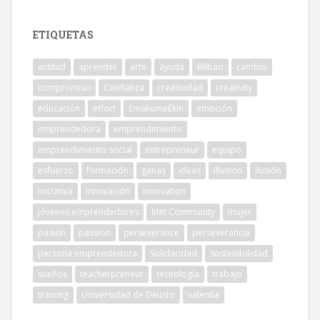
ETIQUETAS
actitud
aprender
arte
ayuda
Bilbao
cambio
compromiso
Confianza
creatividad
creativity
educación
effort
EmakumeEkin
emoción
emprendedora
emprendimiento
emprendimiento social
entrepreneur
equipo
esfuerzo
formación
ganas
ideas
illusion
ilusión
iniciativa
innovación
innovation
jóvenes emprendedores
Met Community
mujer
pasión
passion
perseverance
perseverancia
persona emprendedora
Solidaridad
sostenibilidad
sueños
teacherpreneur
tecnología
trabajo
training
Universidad de Deusto
valentía