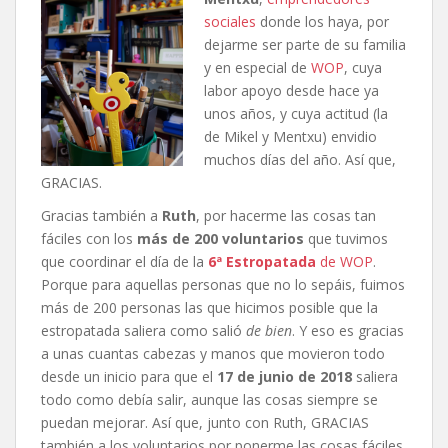
sociales
donde los haya, por
dejarme ser parte de su familia
y en especial de
WOP
, cuya
labor apoyo desde hace ya
unos años, y cuya actitud (la
de Mikel y Mentxu) envidio
muchos días del año. Así que,
GRACIAS.
Gracias también a
Ruth
, por hacerme las cosas tan
fáciles con los
más de 200 voluntarios
que tuvimos
que coordinar el día de la
6ª Estropatada
de WOP
.
Porque para aquellas personas que no lo sepáis, fuimos
más de 200 personas las que hicimos posible que la
estropatada saliera como salió
de bien
. Y eso es gracias
a unas cuantas cabezas y manos que movieron todo
desde un inicio para que el
17 de junio de 2018
saliera
todo como debía salir, aunque las cosas siempre se
puedan mejorar. Así que, junto con Ruth, GRACIAS
también a los voluntarios por ponerme las cosas fáciles