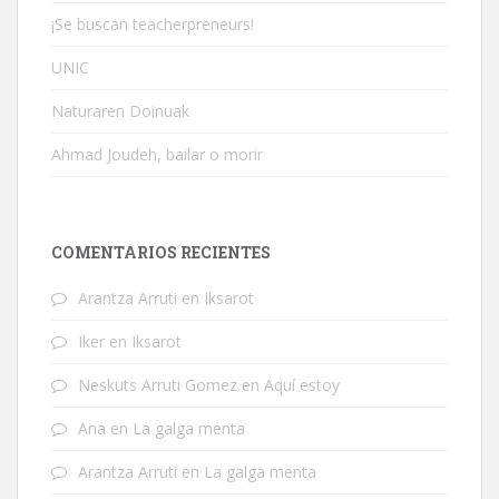
¡Se buscan teacherpreneurs!
UNIC
Naturaren Doinuak
Ahmad Joudeh, bailar o morir
COMENTARIOS RECIENTES
Arantza Arruti
en
Iksarot
Iker
en
Iksarot
Neskuts Arruti Gomez
en
Aquí estoy
Ana
en
La galga menta
Arantza Arruti
en
La galga menta