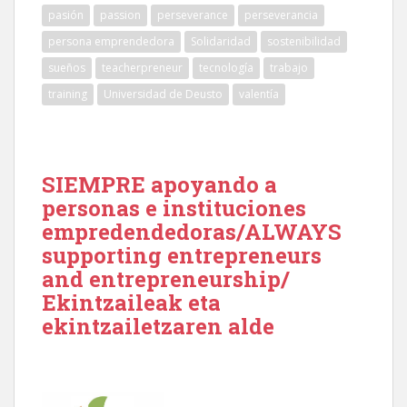
pasión
passion
perseverance
perseverancia
persona emprendedora
Solidaridad
sostenibilidad
sueños
teacherpreneur
tecnología
trabajo
training
Universidad de Deusto
valentía
SIEMPRE apoyando a
personas e instituciones
empredendedoras/ALWAYS
supporting entrepreneurs
and entrepreneurship/
Ekintzaileak eta
ekintzailetzaren alde