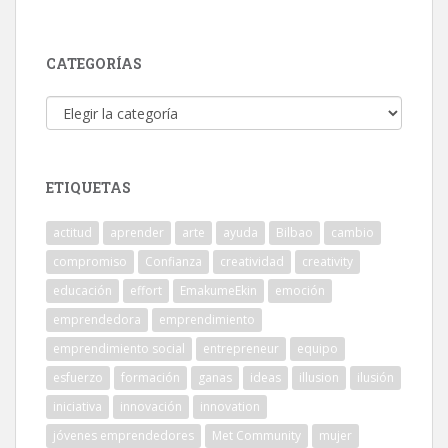
CATEGORÍAS
Categorías
ETIQUETAS
actitud
aprender
arte
ayuda
Bilbao
cambio
compromiso
Confianza
creatividad
creativity
educación
effort
EmakumeEkin
emoción
emprendedora
emprendimiento
emprendimiento social
entrepreneur
equipo
esfuerzo
formación
ganas
ideas
illusion
ilusión
iniciativa
innovación
innovation
jóvenes emprendedores
Met Community
mujer