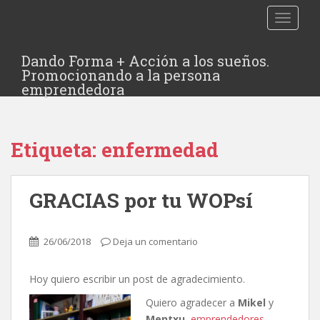
TOGGLE
Dando Forma + Acción a los sueños.
Promocionando a la persona
emprendedora
Etiqueta:
enfermedad
GRACIAS por tu WOPsí
26/06/2018
Deja un comentario
Hoy quiero escribir un post de agradecimiento.
Quiero agradecer a
Mikel
y
Mentxu
,
emprendedores