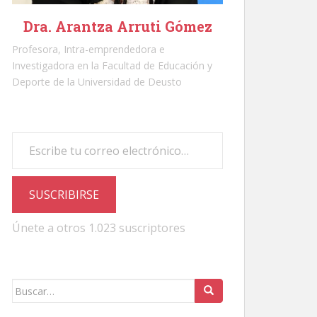
Dra. Arantza Arruti Gómez
Profesora, Intra-emprendedora e
Investigadora en la Facultad de Educación y
Deporte de la Universidad de Deusto
Escribe tu correo electrónico…
SUSCRIBIRSE
Únete a otros 1.023 suscriptores
Buscar: