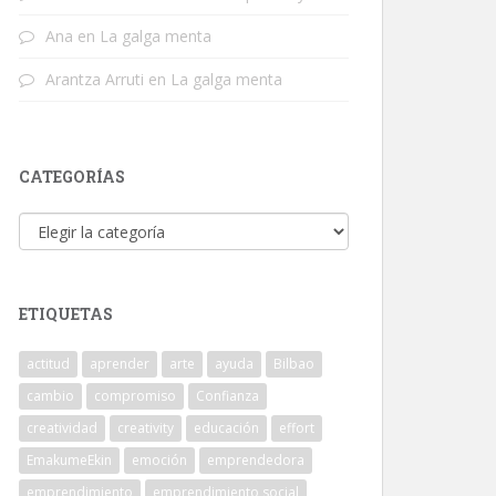
Ana
en
La galga menta
Arantza Arruti
en
La galga menta
CATEGORÍAS
Categorías
ETIQUETAS
actitud
aprender
arte
ayuda
Bilbao
cambio
compromiso
Confianza
creatividad
creativity
educación
effort
EmakumeEkin
emoción
emprendedora
emprendimiento
emprendimiento social