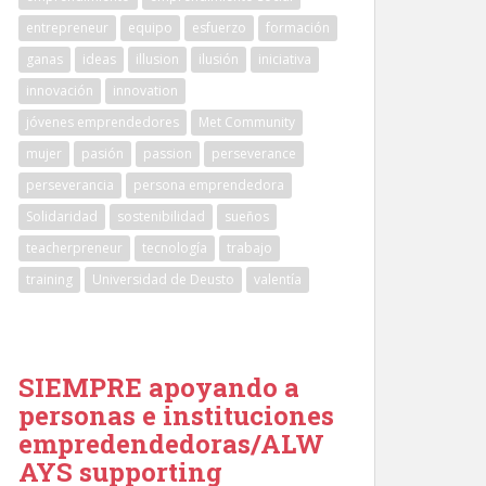
entrepreneur
equipo
esfuerzo
formación
ganas
ideas
illusion
ilusión
iniciativa
innovación
innovation
jóvenes emprendedores
Met Community
mujer
pasión
passion
perseverance
perseverancia
persona emprendedora
Solidaridad
sostenibilidad
sueños
teacherpreneur
tecnología
trabajo
training
Universidad de Deusto
valentía
SIEMPRE apoyando a
personas e instituciones
empredendedoras/ALW
AYS supporting