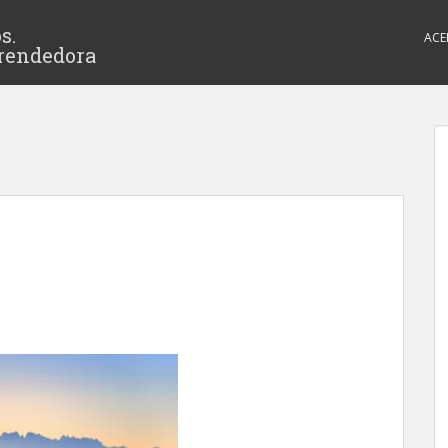
s.
ACE
rendedora