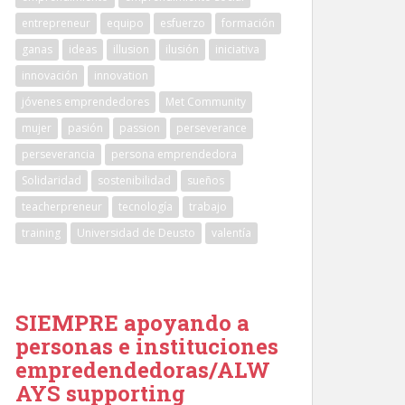
entrepreneur
equipo
esfuerzo
formación
ganas
ideas
illusion
ilusión
iniciativa
innovación
innovation
jóvenes emprendedores
Met Community
mujer
pasión
passion
perseverance
perseverancia
persona emprendedora
Solidaridad
sostenibilidad
sueños
teacherpreneur
tecnología
trabajo
training
Universidad de Deusto
valentía
SIEMPRE apoyando a
personas e instituciones
empredendedoras/ALW
AYS supporting