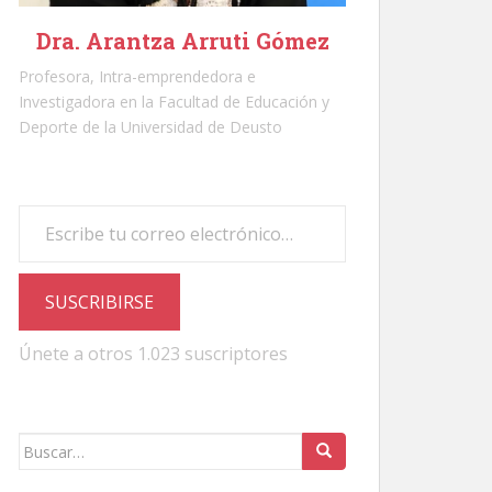
Dra. Arantza Arruti Gómez
Profesora, Intra-emprendedora e
Investigadora en la Facultad de Educación y
Deporte de la Universidad de Deusto
Escribe tu correo electrónico…
SUSCRIBIRSE
Únete a otros 1.023 suscriptores
Buscar: