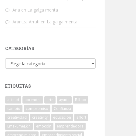
Ana
en
La galga menta
Arantza Arruti
en
La galga menta
CATEGORÍAS
Categorías
ETIQUETAS
actitud
aprender
arte
ayuda
Bilbao
cambio
compromiso
Confianza
creatividad
creativity
educación
effort
EmakumeEkin
emoción
emprendedora
emprendimiento
emprendimiento social