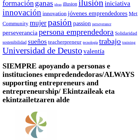
ilusión
ganas
formación
iniciativa
illusion
ideas
innovación
jóvenes emprendedores
innovation
Met
pasión
mujer
passion
Community
perseverance
persona emprendedora
perseverancia
Solidaridad
trabajo
sueños
teacherpreneur
sostenibilidad
training
tecnología
Universidad de Deusto
valentía
SIEMPRE apoyando a personas e
instituciones empredendedoras/ALWAYS
supporting entrepreneurs and
entrepreneurship/ Ekintzaileak eta
ekintzailetzaren alde