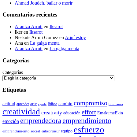
Ahmad Joudeh, bailar o morir
Comentarios recientes
Arantza Arruti
en
Iksarot
Iker
en
Iksarot
Neskuts Arruti Gomez
en
Aquí estoy
Ana
en
La galga menta
Arantza Arruti
en
La galga menta
Categorías
Categorías
Etiquetas
compromiso
actitud
arte
cambio
aprender
Bilbao
ayuda
Confianza
creatividad
effort
creativity
educación
EmakumeEkin
emprendedora
emprendimiento
emoción
esfuerzo
equipo
emprendimiento social
entrepreneur