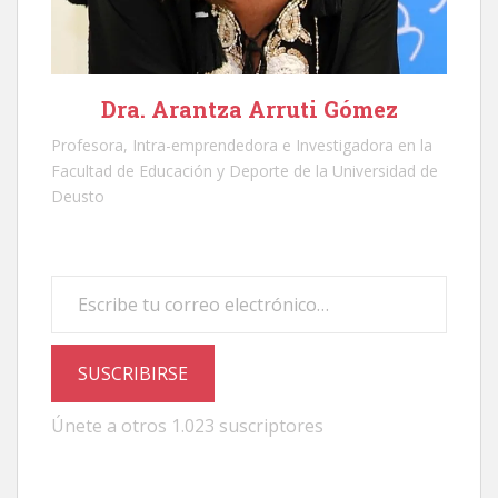
Dra. Arantza Arruti Gómez
Profesora, Intra-emprendedora e Investigadora en la
Facultad de Educación y Deporte de la Universidad de
Deusto
Escribe tu correo electrónico…
SUSCRIBIRSE
Únete a otros 1.023 suscriptores