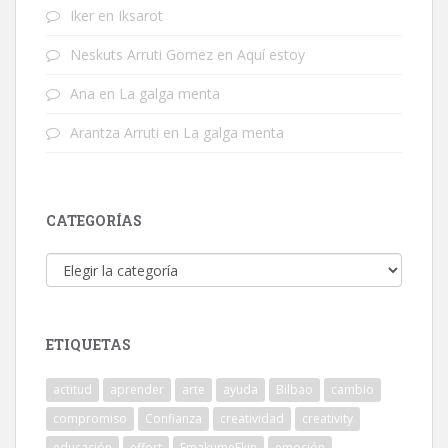
Iker
en
Iksarot
Neskuts Arruti Gomez
en
Aquí estoy
Ana
en
La galga menta
Arantza Arruti
en
La galga menta
CATEGORÍAS
Categorías
ETIQUETAS
actitud
aprender
arte
ayuda
Bilbao
cambio
compromiso
Confianza
creatividad
creativity
educación
effort
EmakumeEkin
emoción