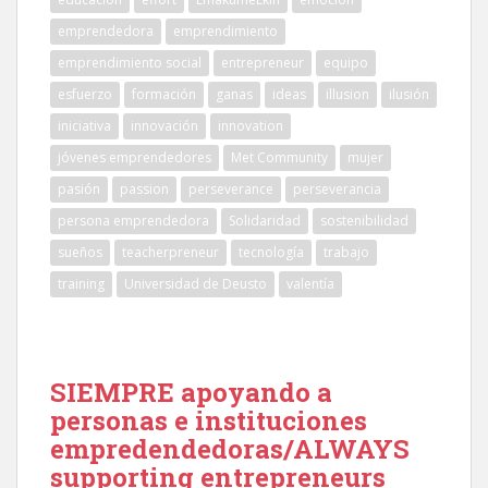
emprendedora
emprendimiento
emprendimiento social
entrepreneur
equipo
esfuerzo
formación
ganas
ideas
illusion
ilusión
iniciativa
innovación
innovation
jóvenes emprendedores
Met Community
mujer
pasión
passion
perseverance
perseverancia
persona emprendedora
Solidaridad
sostenibilidad
sueños
teacherpreneur
tecnología
trabajo
training
Universidad de Deusto
valentía
SIEMPRE apoyando a
personas e instituciones
empredendedoras/ALWAYS
supporting entrepreneurs