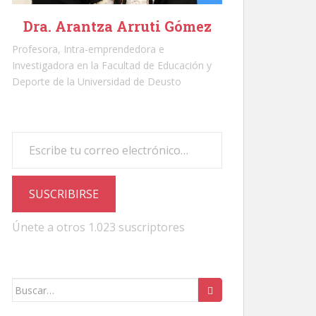
Dra. Arantza Arruti Gómez
Profesora, Intra-emprendedora e
Investigadora en la Facultad de Educación y
Deporte de la Universidad de Deusto
Escribe tu correo electrónico…
SUSCRIBIRSE
Únete a otros 1.023 suscriptores
Buscar: