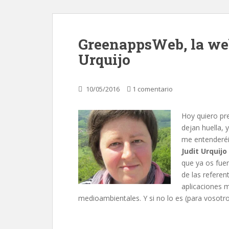
GreenappsWeb, la web
Urquijo
10/05/2016
1 comentario
Hoy quiero pr
dejan huella,
me entenderé
Judit Urquijo
que ya os fuer
de las referen
aplicaciones m
medioambientales. Y si no lo es (para vosotro