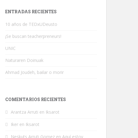
ENTRADAS RECIENTES
10 años de TEDxUDeusto
¡Se buscan teacherpreneurs!
UNIC
Naturaren Doinuak
Ahmad Joudeh, bailar o morir
COMENTARIOS RECIENTES
Arantza Arruti
en
Iksarot
Iker
en
Iksarot
Neskuts Arruti Gomez
en
Aquí estoy