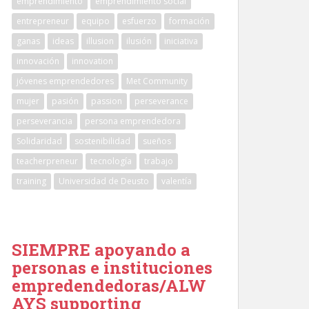
emprendimiento
emprendimiento social
entrepreneur
equipo
esfuerzo
formación
ganas
ideas
illusion
ilusión
iniciativa
innovación
innovation
jóvenes emprendedores
Met Community
mujer
pasión
passion
perseverance
perseverancia
persona emprendedora
Solidaridad
sostenibilidad
sueños
teacherpreneur
tecnología
trabajo
training
Universidad de Deusto
valentía
SIEMPRE apoyando a
personas e instituciones
empredendedoras/ALW
AYS supporting