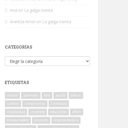
Ana
en
La galga menta
Arantza Arruti
en
La galga menta
CATEGORÍAS
Categorías
ETIQUETAS
actitud
aprender
arte
ayuda
Bilbao
cambio
compromiso
Confianza
creatividad
creativity
educación
effort
EmakumeEkin
emoción
emprendedora